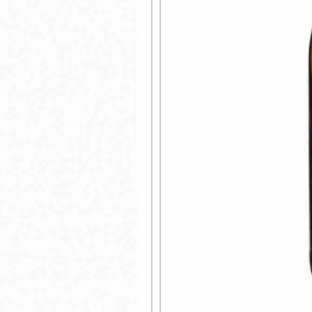
дуєте ви цей товар
наю
ати фото
Додати відгук