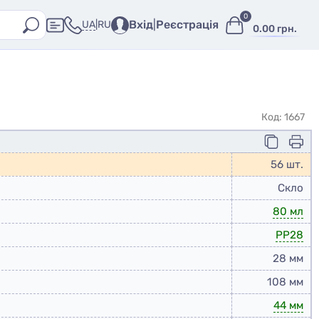
0
Вхід
|
Реєстрація
UA
|
RU
0.00 грн.
Код: 1667
56 шт.
Скло
80 мл
PP28
28 мм
108 мм
44 мм