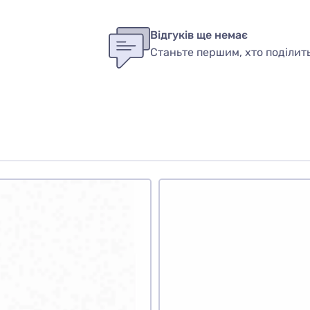
бы оставить оценку, пожалуйста
авторизуйтесь
или
войди
ук
Відгуків ще немає
Станьте першим, хто поділит
вар