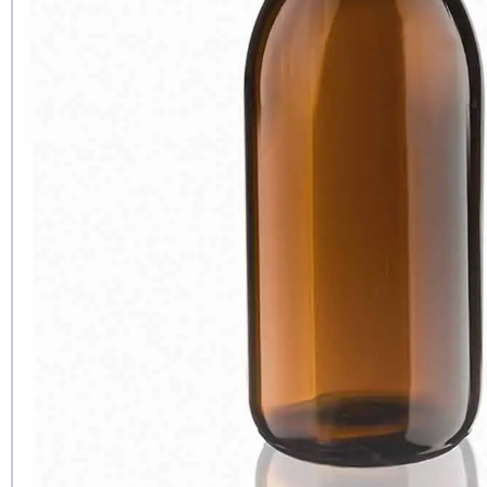
Чи рекомен
так
ні
ще не з
Дод