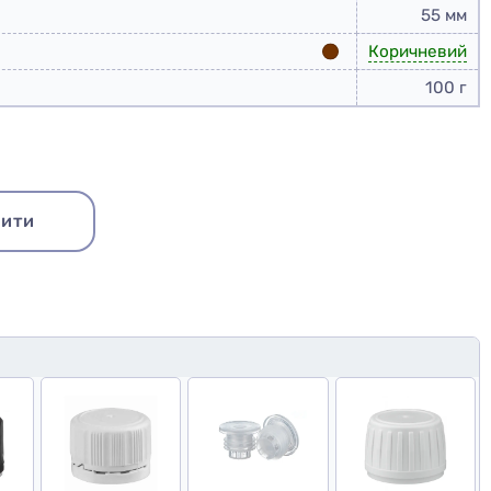
55 мм
Коричневий
100 г
ити