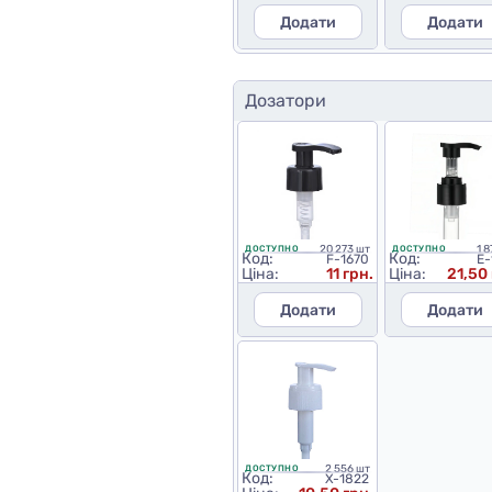
Додати
Додати
Дозатори
20 273 шт
1 
ДОСТУПНО
ДОСТУПНО
Код:
Код:
F-1670
E-
Ціна:
11 грн.
Ціна:
21,50 
Додати
Додати
2 556 шт
ДОСТУПНО
Код:
X-1822