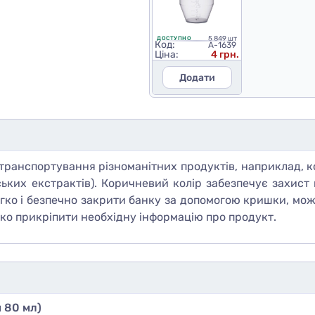
5 849 шт
ДОСТУПНО
Код:
A-1639
Ціна:
4 грн.
Додати
ранспортування різноманітних продуктів, наприклад, ко
ьких екстрактів). Коричневий колір забезпечує захист 
гко і безпечно закрити банку за допомогою кришки, мо
гко прикріпити необхідну інформацію про продукт.
 80 мл)