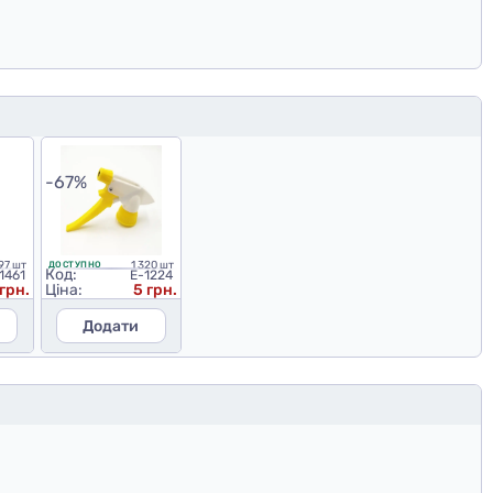
-67%
97 шт
1 320 шт
ДОСТУПНО
Код:
1461
E-1224
грн.
Ціна:
5 грн.
Додати