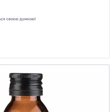
те
ься своєю думкою!