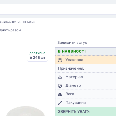
інієвий К2-20НП Білий
пують разом
Залишити відгук
В НАЯВНОСТІ
ДОСТУПНО
6 248 шт
Упаковка
Призначення:
Матеріал
Діаметр
Вага
Пакування
ЗВЕРНІТЬ УВАГУ: