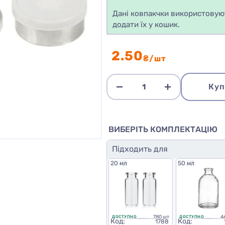
Дані ковпакчки використовуют
додати їх у кошик.
2.50
₴/шт
Куп
ВИБЕРІТЬ КОМПЛЕКТАЦІЮ
Підходить для
20 мл
50 мл
780 шт
4
ДОСТУПНО
ДОСТУПНО
Код:
Код:
1788