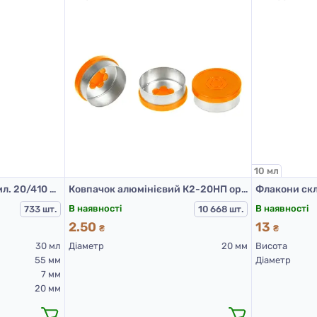
10 мл
Піпетка пластикова 30 мл. 20/410 чорна
Ковпачок алюмінієвий К2-20НП оранж
В наявності
В наявності
733 шт.
10 668 шт.
2.50
13
₴
₴
30 мл
Діаметр
20 мм
Висота
55 мм
Діаметр
7 мм
20 мм