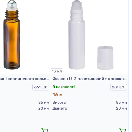
13 мл
Флакони скляні коричневого кольору для косметичних засобів, 10 мл (метал. кулька, кришка золотого кольору)
Флакон U-2 пластиковий з кришкою (білий з білою кришкою) (флакон-ролер 13 мл)
В наявності
661 шт.
281 шт.
16
₴
85 мм
Висота
85 мм
20 мм
Діаметр
20 мм