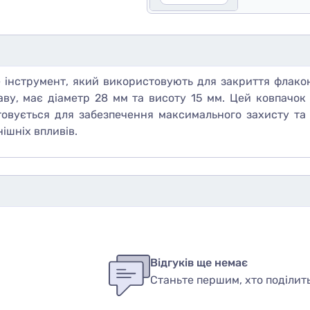
 інструмент, який використовують для закриття флаконі
ву, має діаметр 28 мм та висоту 15 мм. Цей ковпачок 
овується для забезпечення максимального захисту та 
нішніх впливів.
бы оставить оценку, пожалуйста
авторизуйтесь
или
войди
ук
Відгуків ще немає
Станьте першим, хто поділит
вар