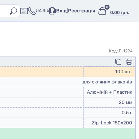
0
Вхід
|
Реєстрація
UA
|
RU
0.00 грн.
Код: F-1294
100 шт.
для скляних флаконів
Алюміній + Пластик
20 мм
0.5 г
Zip-Lock 150x200