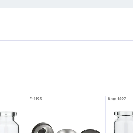
наю
ати фото
Додати відгук
F-1195
Код:
1497