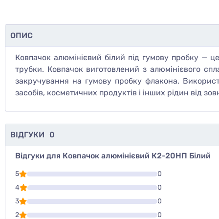
ОПИС
Ковпачок алюмінієвий білий під гумову пробку — це
трубки. Ковпачок виготовлений з алюмінієвого спла
закручування на гумову пробку флакона. Використ
засобів, косметичних продуктів і інших рідин від зов
ВІДГУКИ
0
Відгуки для Ковпачок алюмінієвий К2-20НП Білий
Для того, что
5
0
Написати відг
4
0
3
0
Оцінити то
2
0