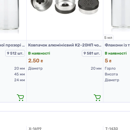
5 мл
Флакони із трубки скляної прозорі для Л-П, 10 мл (ISO)
Ковпачок алюмінієвий К2-20НП чорний
В наявності
В наявності
9 512 шт.
9 581 шт.
2.50
5
₴
₴
20 мм
Діаметр
20 мм
Горло
45 мм
Висота
24 мм
Діаметр
X-1699
T-1430