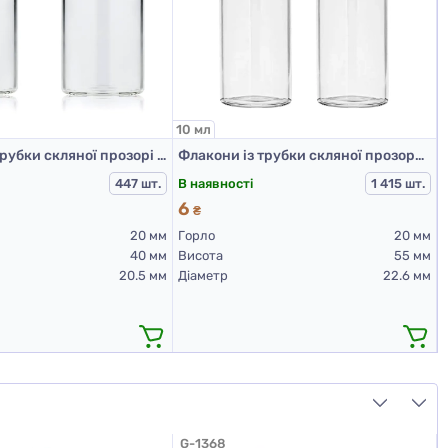
10 мл
Флакони із трубки скляної прозорі для Л-П 5 мл, BL (320 шт. упаковка)
Флакони із трубки скляної прозорої для Л-П 10 мл (225 шт. упаковка)
В наявності
447 шт.
1 415 шт.
6
₴
20 мм
Горло
20 мм
40 мм
Висота
55 мм
20.5 мм
Діаметр
22.6 мм
G-1368