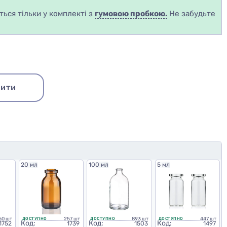
ься тільки у комплекті з
гумовою пробкою.
Не забудьте
ити
20 мл
100 мл
5 мл
60 шт
257 шт
893 шт
447 шт
ДОСТУПНО
ДОСТУПНО
ДОСТУПНО
Код:
Код:
Код:
1752
1739
1503
1497