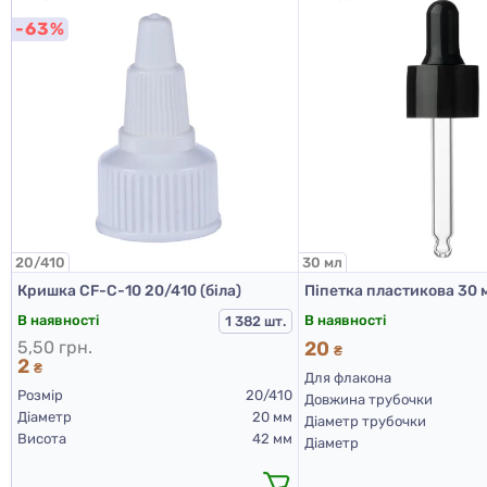
-63%
20/410
30 мл
Кришка CF-C-10 20/410 (біла)
В наявності
В наявності
1 382 шт.
5,50 грн.
20
₴
2
₴
Для флакона
Розмір
20/410
Довжина трубочки
Діаметр
20 мм
Діаметр трубочки
Висота
42 мм
Діаметр