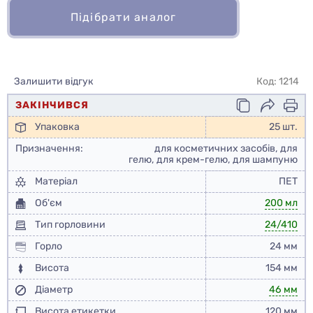
Підібрати аналог
Залишити відгук
Код: 1214
ЗАКІНЧИВСЯ
Упаковка
25 шт.
Призначення:
для косметичних засобів, для
гелю, для крем-гелю, для шампуню
Матеріал
ПЕТ
Об'єм
200 мл
Тип горловини
24/410
Горло
24 мм
Висота
154 мм
Діаметр
46 мм
Висота етикетки
120 мм