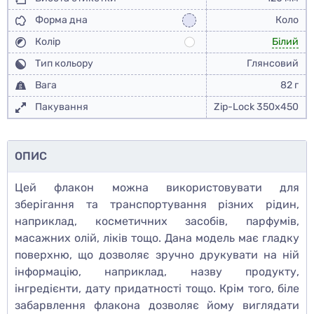
Форма дна
Коло
Колір
Білий
Тип кольору
Глянсовий
Вага
82 г
Пакування
Zip-Lock 350x450
ОПИС
Цей флакон можна використовувати для
зберігання та транспортування різних рідин,
наприклад, косметичних засобів, парфумів,
масажних олій, ліків тощо. Дана модель має гладку
поверхню, що дозволяє зручно друкувати на ній
інформацію, наприклад, назву продукту,
інгредієнти, дату придатності тощо. Крім того, біле
забарвлення флакона дозволяє йому виглядати