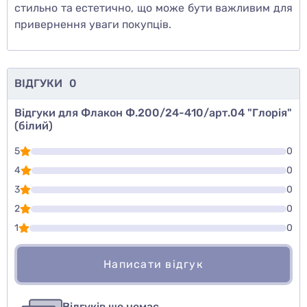
стильно та естетично, що може бути важливим для
привернення уваги покупців.
ВІДГУКИ
0
Відгуки для Флакон Ф.200/24-410/арт.04 "Глорія"
(білий)
5
0
4
0
3
0
2
0
1
0
Написати відгук
Для того, чтобы оставить оценку, пожалуйста
Написати відгук
авторизуйтесь
или
войдите
Відгуків ще немає