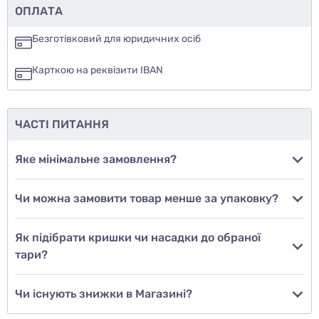
Чи рекомендуєте ви цей товар
ОПЛАТА
так
Безготівковий для юридичних осіб
ні
Карткою на реквізити IBAN
ще не знаю
ЧАСТІ ПИТАННЯ
Додати фото
Яке мінімальне замовлення?
Чи можна замовити товар менше за упаковку?
Додати відгук
Як підібрати кришки чи насадки до обраної
тари?
Чи існують знижки в Магазині?