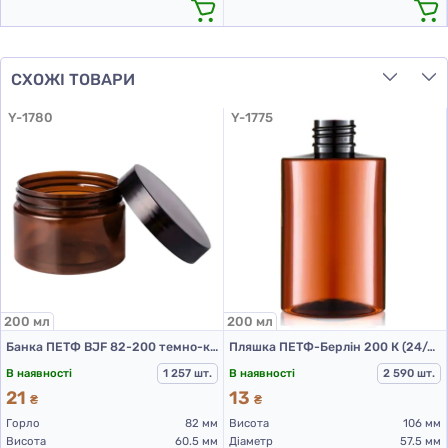
СХОЖІ ТОВАРИ
Y-1780
Y-1775
200 мл
200 мл
Банка ПЕТФ BJF 82-200 темно-коричнева (шоколад), 30 гр. (ПЕТ банки 200 мл)
Пляшка ПЕТФ-Берлін 200 К (24/410) д.57,5
В наявності
1 257 шт.
В наявності
2 590 шт.
21
13
₴
₴
Горло
82 мм
Висота
106 мм
Висота
60.5 мм
Діаметр
57.5 мм