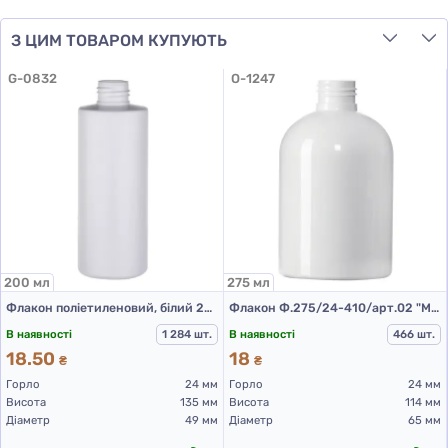
З ЦИМ ТОВАРОМ КУПУЮТЬ
G-0832
O-1247
200 мл
275 мл
Флакон поліетиленовий, білий 200 мл, 508В (пластикові флакони 200 мл)
Флакон Ф.275/24-410/арт.02 "Марта" (білий)
В наявності
1 284 шт.
В наявності
466 шт.
18.50
18
₴
₴
Горло
24 мм
Горло
24 мм
Висота
135 мм
Висота
114 мм
Діаметр
49 мм
Діаметр
65 мм