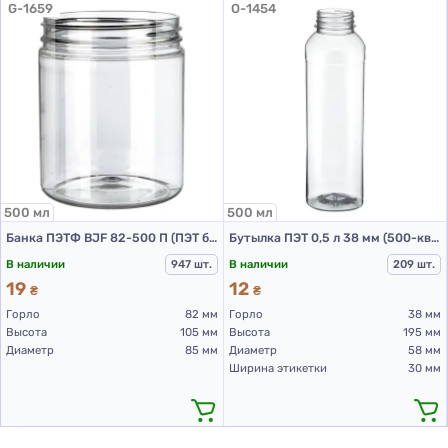
G-1659
O-1454
Обычными винтовыми крышками
Это позволяет использовать его в качестве основы
для различных типов продукции: от крем-гелей до
антисептиков. Все, что нужно – правильно
подобрать фурнитуру к горловине 24/410.
Идеальный выбор для малого и крупного
бизнеса
500 мл
500 мл
Если вы владелец небольшой косметической
Банка ПЭТФ BJF 82-500 П (ПЭТ банки 500 мл)
Бутылка ПЭТ 0,5 л 38 мм (500-квадрат-215пр)
марки или работаете в сфере частного
В наличии
947 шт.
В наличии
209 шт.
брендирования (private label), этот флакон станет
19
12
выгодным решением для упаковки вашей
₴
₴
Горло
продукции. Его универсальность,
82 мм
Горло
38 мм
Высота
105 мм
Высота
195 мм
привлекательный вид и стандартные параметры
Диаметр
85 мм
Диаметр
58 мм
позволяют:
Ширина этикетки
30 мм
экономить на логистике;
адаптировать флакон под любую торговую