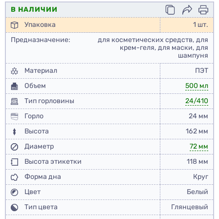
В НАЛИЧИИ
Упаковка
1 шт.
Предназначение:
для косметических средств, для
крем-геля, для маски, для
шампуня
Материал
ПЭТ
Объем
500 мл
Тип горловины
24/410
Горло
24 мм
Высота
162 мм
Диаметр
72 мм
Высота этикетки
118 мм
Форма дна
Круг
Цвет
Белый
Тип цвета
Глянцевый