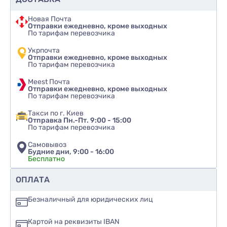
имеющие значение
Новая Почта
Отправки ежедневно, кроме выходных
Флакон создан с учетом всех потребностей
По тарифам перевозчика
производителей косметических средств и
Укрпочта
потребителей:
Отправки ежедневно, кроме выходных
По тарифам перевозчика
Объем
: 500 мл - идеален для ежедневного
Meest Почта
использования, не занимает много места.
Отправки ежедневно, кроме выходных
Материал
: ПЭТ (полиэтилентерефталат),
По тарифам перевозчика
известный своей прочностью и прозрачностью,
Такси по г. Киев
даже в белом варианте.
Отправка Пн.-Пт. 9:00 - 15:00
По тарифам перевозчика
Тип горловины
: 24/410 — стандартный диаметр,
позволяющий легко найти совместимую
Самовывоз
Будние дни, 9:00 - 16:00
фурнитуру.
Бесплатно
Высота флакона
: 162 мм - удобно держать в
Рекомендуете ли вы этот товар
ОПЛАТА
руке, легко умещается в косметические
органайзеры.
да
Безналичный для юридических лиц
Диаметр корпуса
: 72 мм – обеспечивает
нет
устойчивость на поверхности.
Картой на реквизиты IBAN