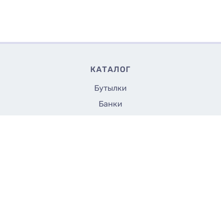
КАТАЛОГ
Бутылки
Банки
Флаконы
Крышки и насадки
22.50
Купить
₴/шт
Аксессуары
Укупорщики
Все до 5 грн.
СТРАНИЦЫ
Доставка