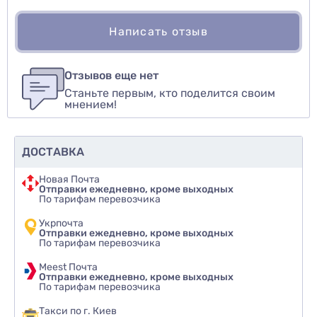
Написать отзыв
Для того, чтобы оставить оценку, пожалуйста
Написать озыв
авторизуйтесь
или
войдите
Отзывов еще нет
Станьте первым, кто поделится своим
Оценить товар
мнением!
ДОСТАВКА
Новая Почта
Отправки ежедневно, кроме выходных
По тарифам перевозчика
Укрпочта
Отправки ежедневно, кроме выходных
По тарифам перевозчика
Meest Почта
Отправки ежедневно, кроме выходных
По тарифам перевозчика
Такси по г. Киев