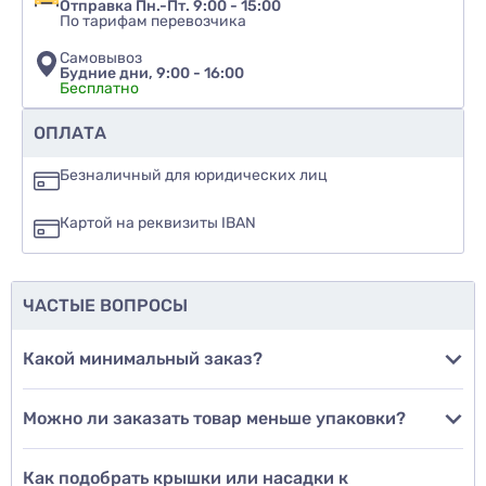
Отправка Пн.-Пт. 9:00 - 15:00
По тарифам перевозчика
Самовывоз
Будние дни, 9:00 - 16:00
Бесплатно
Рекомендуете ли вы этот товар
ОПЛАТА
да
Безналичный для юридических лиц
нет
Картой на реквизиты IBAN
еще не знаю
ЧАСТЫЕ ВОПРОСЫ
Добавить фото
Какой минимальный заказ?
Можно ли заказать товар меньше упаковки?
Добавить отзыв
Как подобрать крышки или насадки к