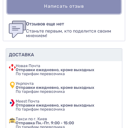
Написать отзыв
Для того, чтобы оставить оценку, пожалуйста
Написать озыв
авторизуйтесь
или
войдите
Отзывов еще нет
Станьте первым, кто поделится своим
Оценить товар
мнением!
ДОСТАВКА
Новая Почта
Отправки ежедневно, кроме выходных
По тарифам перевозчика
Укрпочта
Отправки ежедневно, кроме выходных
По тарифам перевозчика
Meest Почта
Отправки ежедневно, кроме выходных
По тарифам перевозчика
Такси по г. Киев
Отправка Пн.-Пт. 9:00 - 15:00
По тарифам перевозчика