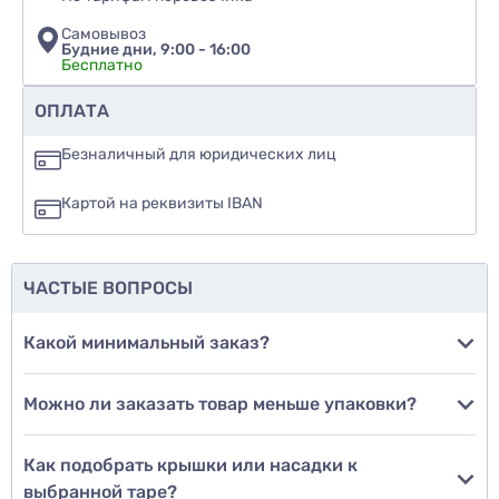
Самовывоз
Будние дни, 9:00 - 16:00
Бесплатно
Рекомендуете ли вы этот товар
ОПЛАТА
да
Безналичный для юридических лиц
нет
Картой на реквизиты IBAN
еще не знаю
ЧАСТЫЕ ВОПРОСЫ
Добавить фото
Какой минимальный заказ?
Можно ли заказать товар меньше упаковки?
Добавить отзыв
Как подобрать крышки или насадки к
выбранной таре?