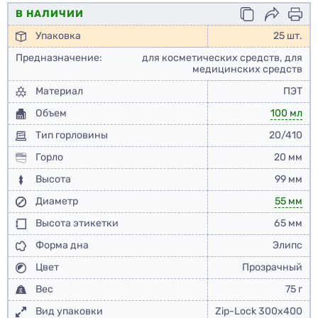
В НАЛИЧИИ
Упаковка
25 шт.
Предназначение:
для косметических средств, для
медицинских средств
Материал
ПЭТ
Объем
100 мл
Тип горловины
20/410
Горло
20 мм
Высота
99 мм
Диаметр
55 мм
Высота этикетки
65 мм
Форма дна
Элипс
Цвет
Прозрачный
Вес
75 г
Вид упаковки
Zip-Lock 300x400