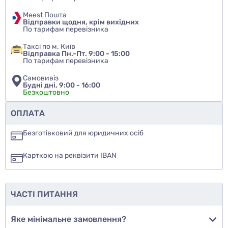
Meest Пошта
Відправки щодня, крім вихідних
По тарифам перевізника
Таксі по м. Київ
Відправка Пн.-Пт. 9:00 - 15:00
По тарифам перевізника
Самовивіз
Будні дні, 9:00 - 16:00
Безкоштовно
Чи рекомендуєте ви цей товар
ОПЛАТА
так
Безготівковий для юридичних осіб
ні
Карткою на реквізити IBAN
ще не знаю
ЧАСТІ ПИТАННЯ
Додати фото
Яке мінімальне замовлення?