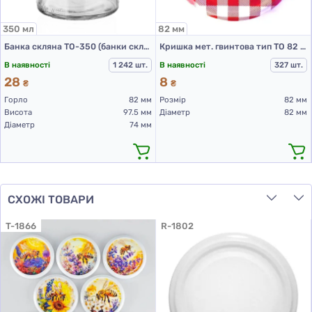
350 мл
82 мм
Банка скляна ТО-350 (банки скляні 350 мл)
Кришка мет. гвинтова тип ТО 82 в асорт. RTS PST (Червона клітина)
В наявності
1 242 шт.
В наявності
327 шт.
28
8
₴
₴
Горло
82 мм
Розмір
82 мм
Висота
97.5 мм
Діаметр
82 мм
Діаметр
74 мм
СХОЖІ ТОВАРИ
T-1866
R-1802