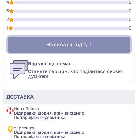
4
0
3
0
2
0
1
0
Написати відгук
Для того, чтобы оставить оценку, пожалуйста
Написати відгук
авторизуйтесь
или
войдите
Відгуків ще немає
Станьте першим, хто поділиться своєю
Оцінити товар
думкою!
ДОСТАВКА
Нова Пошта
Відправки щодня, крім вихідних
По тарифам перевізника
Укрпошта
Відправки щодня, крім вихідних
По тарифам перевізника