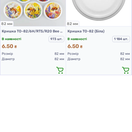
82 мм
82 мм
Кришка ТО-82/6H/RTS/R20 Bee of the field
Кришка ТО-82 (Біла)
В наявності
973 шт.
В наявності
1 184 шт.
6.50
6.50
₴
₴
Розмір
82 мм
Розмір
82 мм
Діаметр
82 мм
Діаметр
82 мм