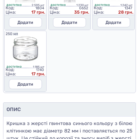
2 595 шт
1 230 шт
1 242 шт
ДОСТУПНО
ДОСТУПНО
ДОСТУПНО
Код:
Код:
Код:
1804
0652
1347
Ціна:
17 грн.
Ціна:
35 грн.
Ціна:
28 грн.
Додати
Додати
Додати
250 мл
1 185 шт
ДОСТУПНО
Код:
1740
Ціна:
17 грн.
Додати
ОПИС
Кришка з жерсті гвинтова синього кольору з білою
клітинкою має діаметр 82 мм і поставляється по 25
штук. Це стійкий до корозії та зносу виріб з жерсті,