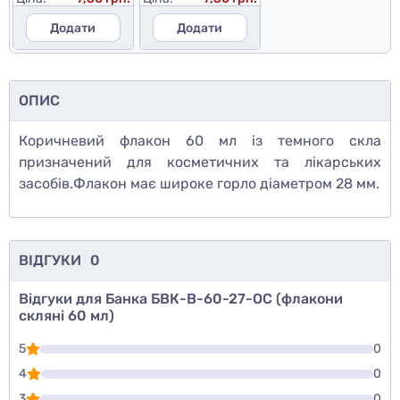
Додати
Додати
ОПИС
Коричневий флакон 60 мл із темного скла
призначений для косметичних та лікарських
засобів.Флакон має широке горло діаметром 28 мм.
ВІДГУКИ
0
Відгуки для Банка БВК-В-60-27-ОС (флакони
скляні 60 мл)
5
0
4
0
3
0