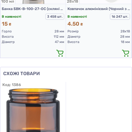
100 мл
28х18
Банка БВК-В-100-27-ОС (скляні флакони 100 мл)
Ковпачок алюмінієвий (Чорний з різьбою 28х18 мм)
В наявності
3 458 шт.
В наявності
16 247 шт.
15
4.50
₴
₴
Горло
28 мм
Розмір
28х18
Висота
112 мм
Діаметр
28 мм
Діаметр
47 мм
Висота
18 мм
СХОЖІ ТОВАРИ
Код:
1386