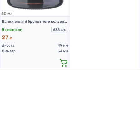
60 мл
Банки скляні брунатного кольору для Л-П 60 мл
В наявності
638 шт.
27
₴
Висота
49 мм
Діаметр
54 мм