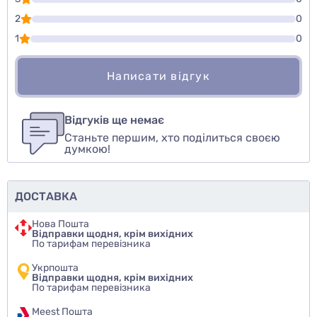
2
0
1
0
Написати відгук
Для того, чтобы оставить оценку, пожалуйста
Написати відгук
авторизуйтесь
или
войдите
Відгуків ще немає
Станьте першим, хто поділиться своєю
Оцінити товар
думкою!
ДОСТАВКА
Нова Пошта
Відправки щодня, крім вихідних
По тарифам перевізника
Укрпошта
Відправки щодня, крім вихідних
По тарифам перевізника
Meest Пошта