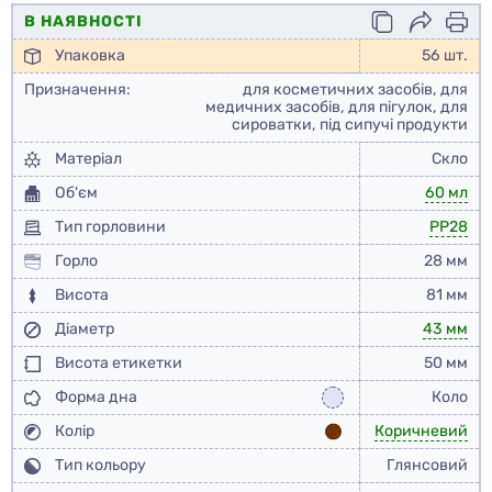
В НАЯВНОСТІ
Упаковка
56 шт.
Призначення:
для косметичних засобів, для
медичних засобів, для пігулок, для
сироватки, під сипучі продукти
Матеріал
Скло
Об'єм
60 мл
Тип горловини
PP28
Горло
28 мм
Висота
81 мм
Діаметр
43 мм
Висота етикетки
50 мм
Форма дна
Коло
Колір
Коричневий
Тип кольору
Глянсовий