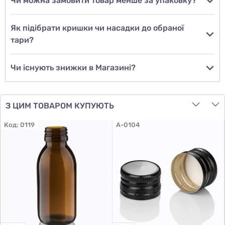
Чи можна замовити товар менше за упаковку?
Додати відгук
Як підібрати кришки чи насадки до обраної
тари?
Чи існують знижки в Магазині?
З ЦИМ ТОВАРОМ КУПУЮТЬ
Код:
0119
A-0104