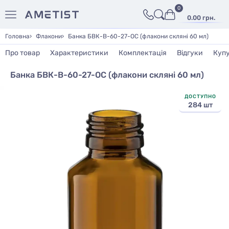
0
0.00 грн.
Головна
Флакони
Банка БВК-В-60-27-ОС (флакони скляні 60 мл)
Про товар
Характеристики
Комплектація
Відгуки
Куп
Банка БВК-В-60-27-ОС (флакони скляні 60 мл)
ДОСТУПНО
284 шт