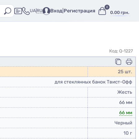
0
Вход
|
Регистрация
RU
UA
|
0.00 грн.
Код: Q-1227
25 шт.
для стеклянных банок Твист-Офф
Жесть
66 мм
66 мм
Черный
10 г