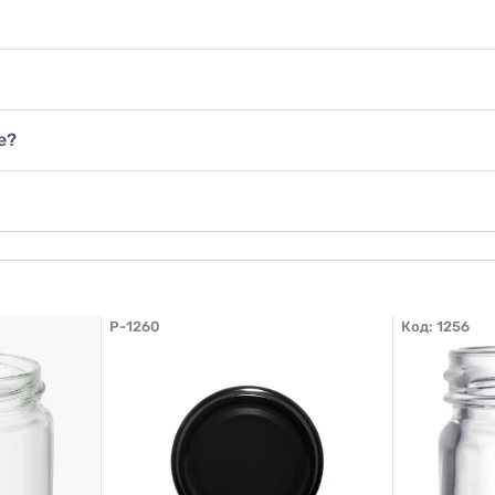
знаю
авить фото
е?
обавить отзыв
P-1260
Код:
1256