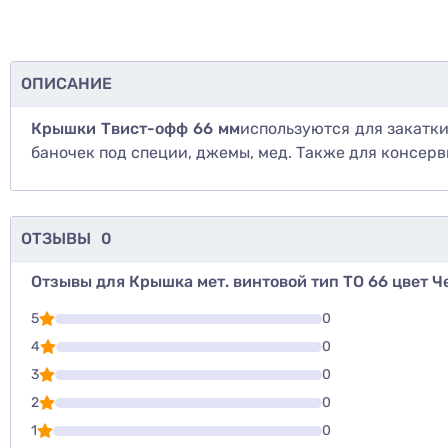
ОПИСАНИЕ
Крышки Твист-офф 66 мм
используются для закатки
баночек под специи, джемы, мед. Также для консерв
ОТЗЫВЫ
0
Отзывы для Крышка мет. винтовой тип ТО 66 цвет 
Для того, что
5
0
Написать озы
4
0
3
0
Оценить то
2
0
1
0