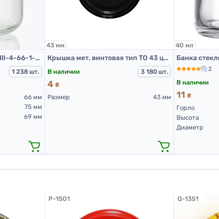
43 мм
40 мл
Банка стеклянная 3.68-III-4-66-1-200 (банки стеклянные 200 мл)
Крышка мет. винтовая тип ТО 43 цвет Черная RTS PST
2
В наличии
1 238 шт.
3 180 шт.
В наличии
4
₴
11
₴
66 мм
Размер
43 мм
75 мм
Горло
69 мм
Высота
Диаметр
P-1501
Q-1351