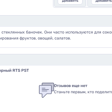
Добавить
Добавить
 стеклянных баночек. Они часто используются для сок
ирования фруктов, овощей, салатов.
Черный RTS PST
бы оставить оценку, пожалуйста
авторизуйтесь
или
войди
в
Отзывов еще нет
Станьте первым, кто поделит
вар