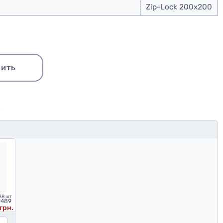
Zip-Lock 200x200
ить
Ю
38 шт
1489
 грн.