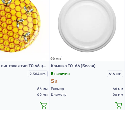
66 мм
Крышка мет. винтовая тип ТО 66 цвет Пчелка соты RTS PST
Крышка ТО-66 (Белая)
В наличии
2 564 шт.
616 шт.
5
₴
66 мм
Размер
66 мм
66 мм
Диаметр
66 мм