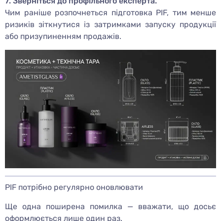
7. Зверніться до профільного експерта.
Чим раніше розпочнеться підготовка PIF, тим менше
ризиків зіткнутися із затримками запуску продукції
або призупиненням продажів.
PIF потрібно регулярно оновлювати
Ще одна поширена помилка — вважати, що досьє
оформлюється лише один раз.