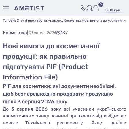
0
0.00 грн.
Головна
Статті про тару та упаковку
Косметика
Нові вимоги до косметичної 
Косметика
|
137
01 липня 2026
Нові вимоги до косметичної
продукції: як правильно
підготувати PIF (Product
Information File)
PIF для косметики: які документи необхідні,
щоб безперешкодно продавати продукцію
після 3 серпня 2026 року
До
3 серпня 2026 року
всі учасники українського
косметичного ринку повинні працювати відповідно до
нового Технічного регламенту. Якщо раніше