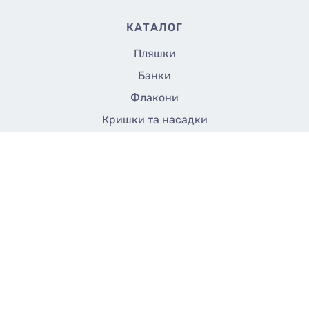
КАТАЛОГ
Пляшки
Банки
Флакони
Кришки та насадки
Аксесуари
Закупорщики
Все до 5 грн
СТОРІНКИ
Доставка
Оплата
Контакти
Договір оферти