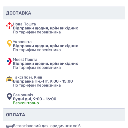
для оптових закупівель і регулярного поповнення
складу.
ДОСТАВКА
Матеріал: високоякісний пластик, стійкий до
Нова Пошта
хімічних впливів
Відправки щодня, крім вихідних
По тарифам перевізника
Колір: класичний чорний (кришечка + щетинки)
Вага одного пензлика: 3 г
Укрпошта
Відправки щодня, крім вихідних
Стандарт горловини: 18/410
По тарифам перевізника
Рекомендований об’єм флакона: 30 мл
Meest Пошта
Кількість в упаковці: 25 шт.
Відправки щодня, крім вихідних
По тарифам перевізника
Переваги використання нашого аплікатора
Таксі по м. Київ
Відправка Пн.-Пт. 9:00 - 15:00
М’які щетинки забезпечують точне дозування і
По тарифам перевізника
рівномірне нанесення навіть густої текстури.
Самовивіз
Рельєфна поверхня кришечки дає надійний хват і
Будні дні, 9:00 - 16:00
Безкоштовно
легке відкручування однією рукою. Така
кісточка
для флаконів
не деформується з часом і зберігає
Чи рекомендуєте ви цей товар
ОПЛАТА
форму після багаторазового використання.
так
Безготівковий для юридичних осіб