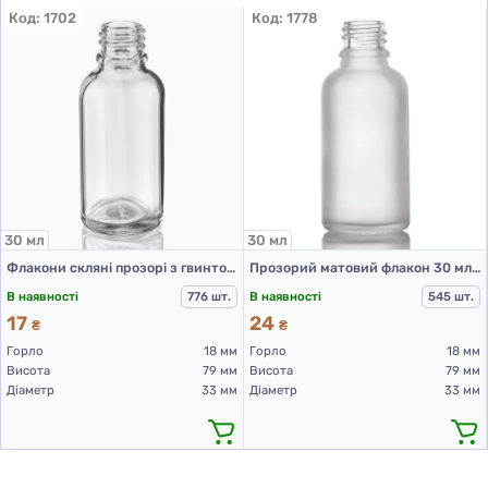
Код:
1702
Код:
1778
30 мл
30 мл
Флакони скляні прозорі з гвинтовою горловиною 30 мл, DIN 18, для Л-З (скляний флакон 30 мл)
Прозорий матовий флакон 30 мл 18/410 "Немо" (скляний флакон 30 мл)
В наявності
776 шт.
В наявності
545 шт.
17
24
₴
₴
Горло
18 мм
Горло
18 мм
Висота
79 мм
Висота
79 мм
Діаметр
33 мм
Діаметр
33 мм