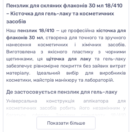
Пензлик для скляних флаконів 30 мл 18/410
– Кісточка для гель-лаку та косметичних
засобів
Наш
пензлик 18/410
— це професійна
кісточка для
флаконів 30 мл
, створена для точного та зручного
нанесення косметичних і хімічних засобів.
Виготовлена з якісного пластику з чорними
щетинками, ця
щіточка для лаку
та гель-лаку
забезпечує рівномірне покриття без зайвих витрат
матеріалу. Ідеальний вибір для виробників
косметики, майстрів манікюру та лабораторій.
Де застосовується пензлик для гель-лаку
Універсальна конструкція аплікатора для
косметичних засобів робить його незамінним у
багатьох сферах. Завдяки стандарту 18/410
кісточка щільно сідає на шийку флакона,
Показати більше
гарантуючи герметичність і захист вмісту від