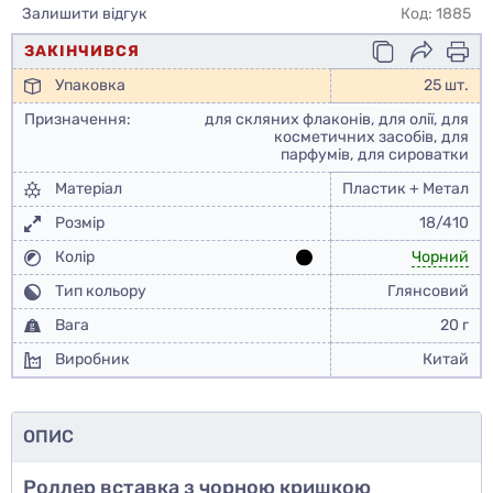
Залишити відгук
Код: 1885
ЗАКІНЧИВСЯ
Упаковка
25 шт.
Призначення:
для скляних флаконів, для олії, для
косметичних засобів, для
парфумів, для сироватки
Матеріал
Пластик + Метал
Розмір
18/410
Колір
Чорний
Тип кольору
Глянсовий
Вага
20 г
Виробник
Китай
ОПИС
Роллер вставка з чорною кришкою