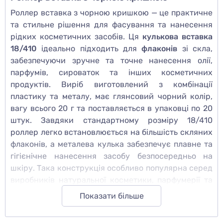
Роллер вставка з чорною кришкою — це практичне
та стильне рішення для фасування та нанесення
рідких косметичних засобів. Ця
кулькова вставка
18/410
ідеально підходить для
флаконів
зі скла,
забезпечуючи зручне та точне нанесення олії,
парфумів, сироваток та інших косметичних
продуктів. Виріб виготовлений з комбінації
пластику та металу, має глянсовий чорний колір,
вагу всього 20 г та поставляється в упаковці по 20
штук. Завдяки стандартному розміру 18/410
роллер легко встановлюється на більшість скляних
флаконів, а металева кулька забезпечує плавне та
гігієнічне нанесення засобу безпосередньо на
шкіру. Така конструкція особливо популярна серед
виробників натуральної косметики, парфумерії та
засобів для догляду, оскільки дозволяє створювати
Показати більше
зручні roll-on флакони без зайвих витрат і
протікань.