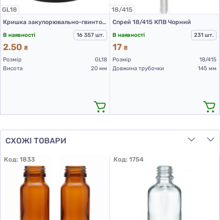
GL18
18/415
Кришка закупорювально-гвинтова з контролем першого відкриття тип 1.4к чорна
Спрей 18/415 КПВ Чорний
В наявності
16 357 шт.
В наявності
231 шт.
2.50
17
₴
₴
Розмір
GL18
Розмір
18/415
Висота
20 мм
Довжина трубочки
145 мм
СХОЖІ ТОВАРИ
Код:
1833
Код:
1754