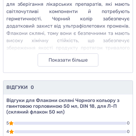
для зберігання лікарських препаратів, які мають
світлочутливі компоненти й потребують
герметичності. Чорний колір забезпечує
додатковий захист від ультрафіолетових променів.
Флакони скляні, тому вони є безпечними та мають
високу хімічну стійкість, що забезпечує
збереження якості продукту протягом тривалого
часу. Також, скляні флакони є екологічно чистим
Показати більше
варіантом, що відповідає сучасним вимогам
збереження природних ресурсів. Пакування
містить 88 штук таких флаконів, що дозволяє
забезпечити достатню кількість для зберігання
ВІДГУКИ
0
препаратів для медичних закладів та інших
медичних установ.
Відгуки для Флакони скляні Чорного кольору з
гвинтовою горловиною 50 мл, DIN 18, для Л-П
(скляний флакон 50 мл)
5
0
4
0