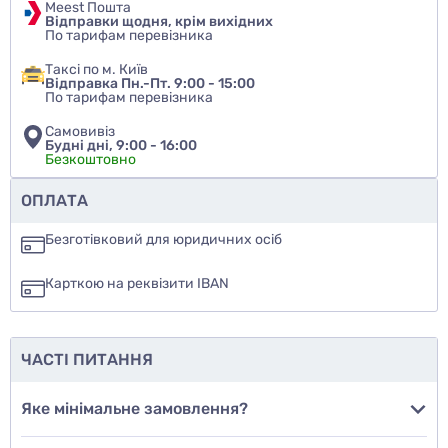
Meest Пошта
Відправки щодня, крім вихідних
По тарифам перевізника
Таксі по м. Київ
Відправка Пн.-Пт. 9:00 - 15:00
По тарифам перевізника
Самовивіз
Будні дні, 9:00 - 16:00
Безкоштовно
Чи рекомендуєте ви цей товар
ОПЛАТА
так
Безготівковий для юридичних осіб
ні
Карткою на реквізити IBAN
ще не знаю
ЧАСТІ ПИТАННЯ
Додати фото
Яке мінімальне замовлення?