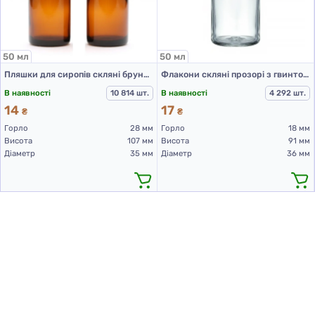
50 мл
50 мл
Пляшки для сиропів скляні брунатного кольору для Л-З 50 мл (скляні флакони 50 мл)
Флакони скляні прозорі з гвинтовою горловиною 50 мл, DIN 18, для Л-З (скляний флакон 50 мл)
В наявності
10 814 шт.
В наявності
4 292 шт.
14
17
₴
₴
Горло
28 мм
Горло
18 мм
Висота
107 мм
Висота
91 мм
Діаметр
35 мм
Діаметр
36 мм