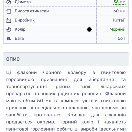
Діаметр
36 мм
Висота етикетки
60 мм
Виробник
Китай
Колір
Чорний
Вага
56 г
ОПИС
Ці флакони чорного кольору з гвинтовою
горловиною призначені для зберігання та
транспортування різних типів лікарських
препаратів та інших рідинних речовин. Флакони
мають об'єм 50 мл та комплектуються гвинтовою
кришкою зі спеціальною вкладкою, яка допомагає
запобігти протіканню. Кришка для флаконів
продається окремо. Чорний колір і наявність
гвинтової горловини робить ці вироби ідеальними