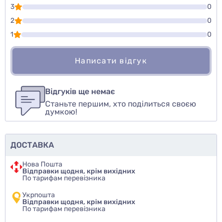
3
0
2
0
1
0
Написати відгук
Для того, чтобы оставить оценку, пожалуйста
Написати відгук
авторизуйтесь
или
войдите
Відгуків ще немає
Станьте першим, хто поділиться своєю
Оцінити товар
думкою!
ДОСТАВКА
Нова Пошта
Відправки щодня, крім вихідних
По тарифам перевізника
Укрпошта
Відправки щодня, крім вихідних
По тарифам перевізника