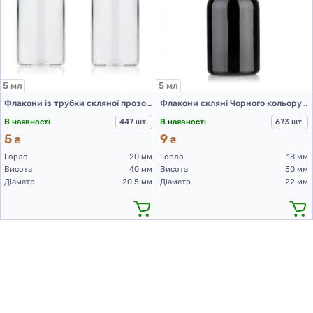
5 мл
5 мл
Флакони із трубки скляної прозорі для Л-П 5 мл, BL (320 шт. упаковка)
Флакони скляні Чорного кольору з гвинтовою горловиною 5 мл, DIN 18, для Л-П ( скляний флакон 5 мл )
В наявності
447 шт.
В наявності
673 шт.
5
9
₴
₴
Горло
20 мм
Горло
18 мм
Висота
40 мм
Висота
50 мм
Діаметр
20.5 мм
Діаметр
22 мм