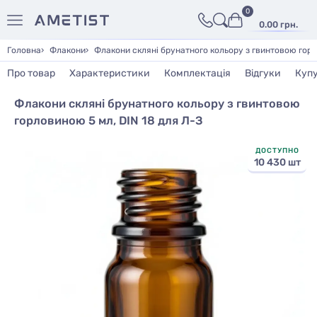
0
0.00 грн.
Головна
Флакони
Флакони скляні брунатного кольору з гвинтовою горл
Про товар
Характеристики
Комплектація
Відгуки
Куп
Флакони скляні брунатного кольору з гвинтовою
горловиною 5 мл, DIN 18 для Л-З
ДОСТУПНО
10 430 шт