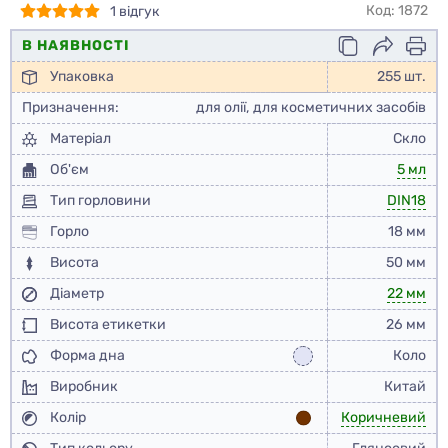
Код: 1872
1 відгук
В НАЯВНОСТІ
Упаковка
255 шт.
Призначення:
для олії, для косметичних засобів
Матеріал
Скло
Об'єм
5 мл
Тип горловини
DIN18
Горло
18 мм
Висота
50 мм
Діаметр
22 мм
Висота етикетки
26 мм
Форма дна
Коло
Виробник
Китай
Колір
Коричневий