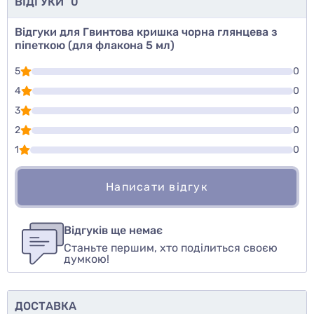
ВІДГУКИ
0
Відгуки для Гвинтова кришка чорна глянцева з
піпеткою (для флакона 5 мл)
5
0
4
0
3
0
2
0
1
0
Написати відгук
Для того, чтобы оставить оценку, пожалуйста
Написати відгук
авторизуйтесь
или
войдите
Відгуків ще немає
Станьте першим, хто поділиться своєю
Оцінити товар
думкою!
ДОСТАВКА