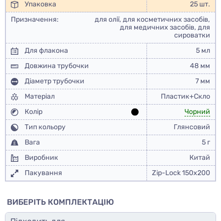
Упаковка
25 шт.
Призначення:
для олії, для косметичних засобів,
для медичних засобів, для
сироватки
Для флакона
5 мл
Довжина трубочки
48 мм
Діаметр трубочки
7 мм
Матеріал
Пластик+Скло
Колір
Чорний
Тип кольору
Глянсовий
Вага
5 г
Виробник
Китай
Пакування
Zip-Lock 150x200
ВИБЕРІТЬ КОМПЛЕКТАЦІЮ