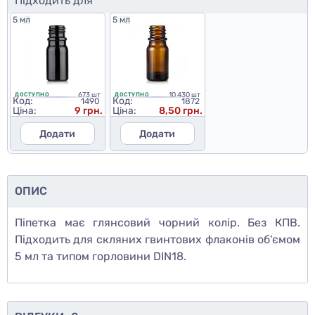
Підходить для
5 мл
5 мл
673 шт
10 430 шт
ДОСТУПНО
ДОСТУПНО
Код:
Код:
1490
1872
Ціна:
9 грн.
Ціна:
8,50 грн.
Додати
Додати
ОПИС
Піпетка має глянсовий чорний колір. Без КПВ.
Підходить для скляних гвинтових флаконів об'ємом
5 мл та типом горловини DIN18.