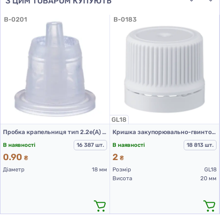
З ЦИМ ТОВАРОМ КУПУЮТЬ
B-0201
B-0183
GL18
Пробка крапельниця тип 2.2е(А) прозора
Кришка закупорювально-гвинтова з контролем першого відкриття тип 1.4к біла
В наявності
16 387 шт.
В наявності
18 813 шт.
0.90
2
₴
₴
Діаметр
18 мм
Розмір
GL18
Висота
20 мм