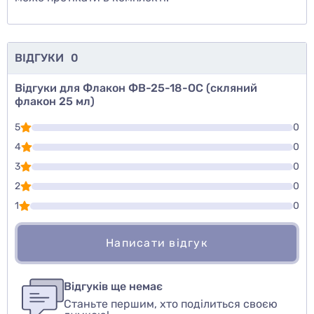
ВІДГУКИ
0
Відгуки для Флакон ФВ-25-18-ОС (скляний
флакон 25 мл)
5
0
4
0
3
0
2
0
1
0
Написати відгук
Для того, чтобы оставить оценку, пожалуйста
Написати відгук
авторизуйтесь
или
войдите
Відгуків ще немає
Станьте першим, хто поділиться своєю
Оцінити товар