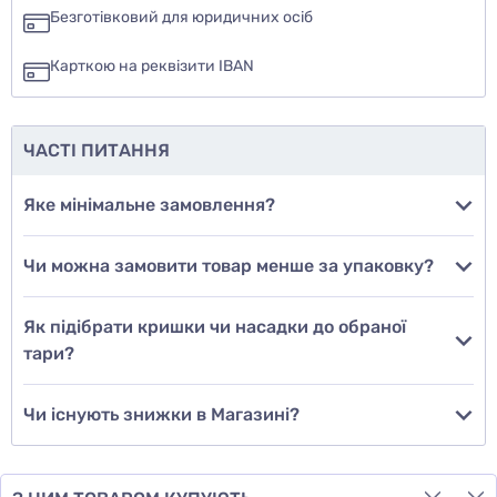
так
Безготівковий для юридичних осіб
ні
Карткою на реквізити IBAN
ще не знаю
ЧАСТІ ПИТАННЯ
Додати фото
Яке мінімальне замовлення?
Чи можна замовити товар менше за упаковку?
Додати відгук
Як підібрати кришки чи насадки до обраної
тари?
Чи існують знижки в Магазині?