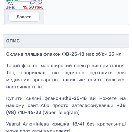
2 442 шт
ДОСТУПНО
Код:
E-1859
Ціна:
15,50 грн.
Додати
ОПИС
Скляна пляшка флакон ФВ-25-18
має об'єм 25 мл.
Такий флакон має широкий спектр використання.
Так, наприклад, він відмінно підходить для
медичних препаратів, таких як: спирт, бальзам,
настоянка та ін.
Купити скляні флакони
ФВ-25-18
ви можете на
нашому сайті
.
Або просто зателефонувавши
+38
(98) 710-46-33
(Viber, Telegram)
Увага! Алюмінієва кришка 18/41 без крапельниці
може протікати в комплекті.