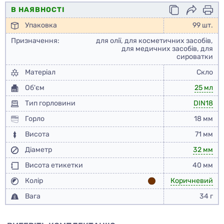
В НАЯВНОСТІ
Упаковка
99 шт.
Призначення:
для олії, для косметичних засобів,
для медичних засобів, для
сироватки
Матеріал
Скло
Об'єм
25 мл
Тип горловини
DIN18
Горло
18 мм
Висота
71 мм
Діаметр
32 мм
Висота етикетки
40 мм
Колір
Коричневий
Вага
34 г