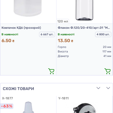
120 мл
Ковпачок КД6 (прозорий)
Флакон Ф.120/20-410/арт.01 "Монті" (прозорий)
В наявності
6 667 шт.
В наявності
4 800 шт.
6.50
13.50
₴
₴
Горло
20 мм
Висота
117 мм
Діаметр
41 мм
СХОЖІ ТОВАРИ
X-1877
Y-1811
-63%