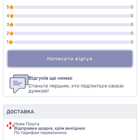
5
0
4
0
3
0
2
0
1
0
Написати відгук
Для того, чтобы оставить оценку, пожалуйста
Написати відгук
авторизуйтесь
или
войдите
Відгуків ще немає
Станьте першим, хто поділиться своєю
Оцінити товар
думкою!
ДОСТАВКА
Нова Пошта
Відправки щодня, крім вихідних
По тарифам перевізника