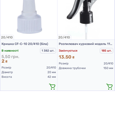
20/410
20/410
Кришка CF-C-10 20/410 (біла)
Розпилювач курковий модель 110А 20/410 чорний 150 мм
В наявності
1 382 шт.
Закінчується
185 шт.
5,50 грн.
13.50
₴
2
₴
Розмір
20/410
Розмір
20/410
Довжина трубочки
150 мм
Діаметр
20 мм
Висота
42 мм