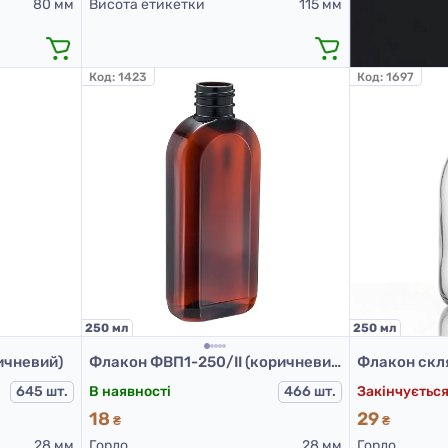
80 мм
Висота етикетки
115 мм
Код:
1423
Код:
1697
250 мл
250 мл
ичневий)
Флакон ФВП1-250/II (коричневий)
645 шт.
В наявності
466 шт.
Закінчуєтьс
18
29
₴
₴
28 мм
Горло
28 мм
Горло