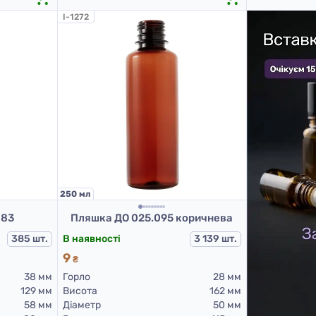
I-1272
250 мл
083
Пляшка ДО 025.095 коричнева
385 шт.
В наявності
3 139 шт.
9
₴
38 мм
Горло
28 мм
129 мм
Висота
162 мм
58 мм
Діаметр
50 мм