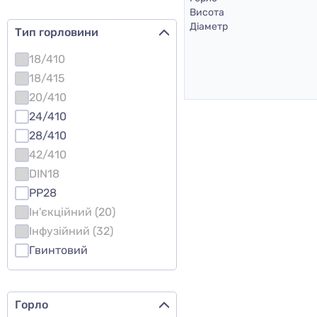
Висота
Діаметр
Тип горловини
18/410
18/415
20/410
24/410
28/410
42/410
DIN18
PP28
Ін'єкційний (20)
Інфузійний (32)
Гвинтовий
Горло