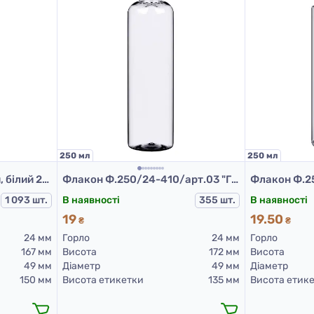
250 мл
250 мл
Флакон поліетиленовий, білий 250 мл, 503F (пластикові флакони 250 мл)
Флакон Ф.250/24-410/арт.03 "Глорія" (прозорий)
1 093 шт.
В наявності
355 шт.
В наявності
19
19.50
₴
₴
24 мм
Горло
24 мм
Горло
167 мм
Висота
172 мм
Висота
49 мм
Діаметр
49 мм
Діаметр
150 мм
Висота етикетки
135 мм
Висота етик