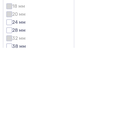
18 мм
20 мм
24 мм
28 мм
32 мм
38 мм
42 мм
43 мм
Висота
40 мм
42.2 мм
45 мм
47 мм
48 мм