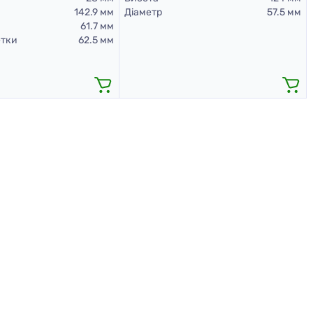
142.9 мм
Діаметр
57.5 мм
61.7 мм
етки
62.5 мм