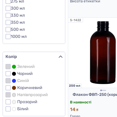
275 мл
Висота етикетки
300 мл
330 мл
S-1422
350 мл
500 мл
1000 мл
Колір
Зелений
Чорний
Синій
250 мл
Коричневий
Напівпрозорий
Флакон ФВП-250 (кор
Прозорий
В наявності
Білий
14
₴
Горло