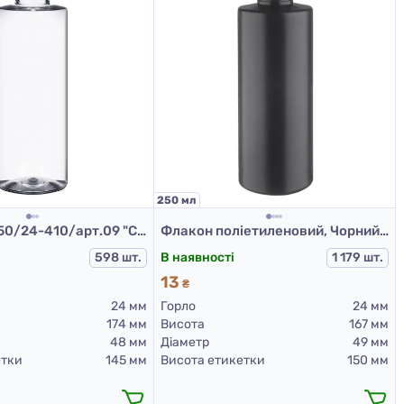
250 мл
Флакон Ф.250/24-410/арт.09 "Стелла" (прозора)
Флакон поліетиленовий, Чорний 250 мл, 503F (пластикові флакони 250 мл)
598 шт.
В наявності
1 179 шт.
13
₴
24 мм
Горло
24 мм
174 мм
Висота
167 мм
48 мм
Діаметр
49 мм
етки
145 мм
Висота етикетки
150 мм