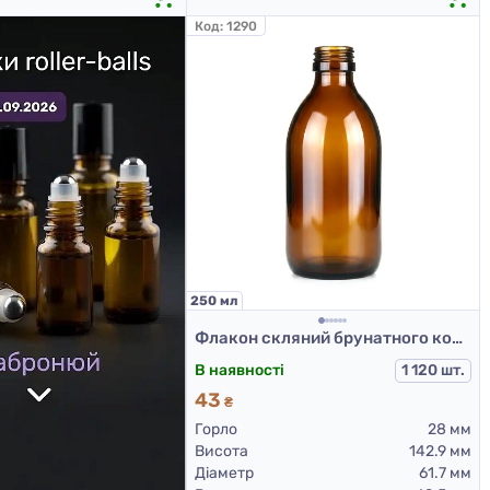
Код:
1290
250 мл
Флакон скляний брунатного кольору для сиропів, 250 мл ФС3-250III
В наявності
1 120 шт.
43
₴
Горло
28 мм
Висота
142.9 мм
Діаметр
61.7 мм