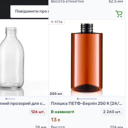
Висота етикетки
62.5 мм
Повідомити про надходження
Y-1776
250 мл
Флакон скляний прозорий для сиропів, 250 мл ФС3-250III (скляний флакон 250 мл)
Пляшка ПЕТФ-Берлін 250 К (24/410) д.57,5
я
126 шт.
В наявності
2 260 шт.
13
₴
28 мм
Висота
124 мм