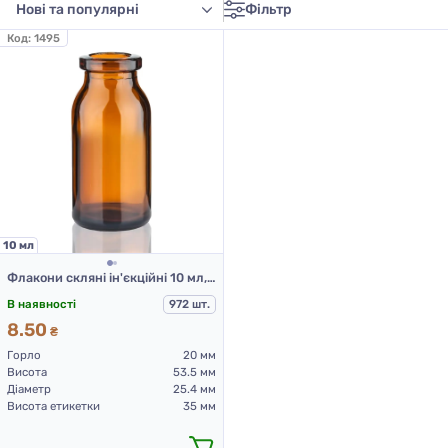
Фільтр
Код:
1495
10 мл
Флакони скляні ін'єкційні 10 мл, тип 3 брунатного кольору для Л-П
В наявності
972 шт.
8.50
₴
Горло
20 мм
Висота
53.5 мм
Діаметр
25.4 мм
Висота етикетки
35 мм