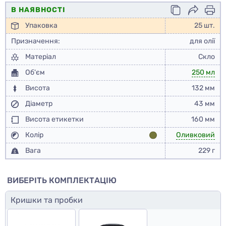
В НАЯВНОСТІ
Упаковка
25 шт.
Призначення:
для олії
Матеріал
Скло
Об'єм
250 мл
Висота
132 мм
Діаметр
43 мм
Висота етикетки
160 мм
Колір
Оливковий
Вага
229 г
ВИБЕРІТЬ КОМПЛЕКТАЦІЮ
Кришки та пробки