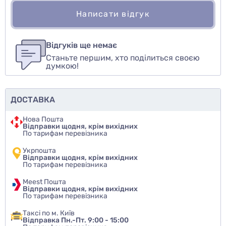
Написати відгук
Для того, чтобы оставить оценку, пожалуйста
Написати відгук
авторизуйтесь
или
войдите
Відгуків ще немає
Станьте першим, хто поділиться своєю
Оцінити товар
думкою!
ДОСТАВКА
Нова Пошта
Відправки щодня, крім вихідних
По тарифам перевізника
Укрпошта
Відправки щодня, крім вихідних
По тарифам перевізника
Meest Пошта
Відправки щодня, крім вихідних
По тарифам перевізника
Таксі по м. Київ
Відправка Пн.-Пт. 9:00 - 15:00