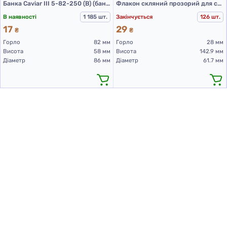
Банка Caviar ІІІ 5-82-250 (В) (банки скляні 250 мл)
Флакон скляний прозорий для сиропів, 250 мл ФС3-250III (скляний флакон 250 мл)
В наявності
1 185 шт.
Закінчується
126 шт.
17
29
₴
₴
Горло
82 мм
Горло
28 мм
Висота
58 мм
Висота
142.9 мм
Діаметр
86 мм
Діаметр
61.7 мм