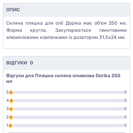
ОПИС
Скляна пляшка для олії Доріка має об'єм 250 мл.
Форма кругла. Закупорюється гвинтовими
алюмінієвими ковпачками із дозатором 31,5х24 мм.
ВІДГУКИ
0
Відгуки для Пляшка скляна оливкова Dorika 250
мл
5
0
4
0
3
0
2
0
1
0