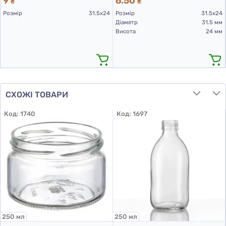
9
6.50
₴
₴
Розмір
31.5х24
Розмір
31.5х24
Діаметр
31.5 мм
Висота
24 мм
СХОЖІ ТОВАРИ
Код:
1740
Код:
1697
250 мл
250 мл