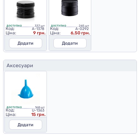
337 шт
245 шт
ДОСТУПНО
ДОСТУПНО
Код:
Код:
A-1378
A-0292
Ціна:
9 грн.
Ціна:
6,50 грн.
Додати
Додати
Аксесуари
168 шт
ДОСТУПНО
Код:
U-1363
Ціна:
15 грн.
Додати