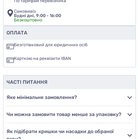
По тарифам перевізника
Самовивіз
Будні дні, 9:00 - 16:00
Безкоштовно
Чи рекомендуєте ви цей товар
ОПЛАТА
так
Безготівковий для юридичних осіб
ні
Карткою на реквізити IBAN
ще не знаю
ЧАСТІ ПИТАННЯ
Додати фото
Яке мінімальне замовлення?
Чи можна замовити товар менше за упаковку?
Додати відгук
Як підібрати кришки чи насадки до обраної
тари?