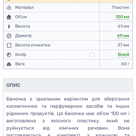
Матеріал
Пластик
Об'єм
100 мл
Висота
61 мм
Діаметр
69 мм
Висота етикетки
37 мм
Колір
Білий
Вага
60 г
ОПИС
Баночка є ідеальним варіантом для зберігання
косметичних та парфумерних засобів та інших
рідинних продуктів. Ця баночка має об'єм 100 мл і
виготовлена з якісного пластику, який не
руйнується від хімічних речовин. Вона
поставляється в комплекті з кришкою та