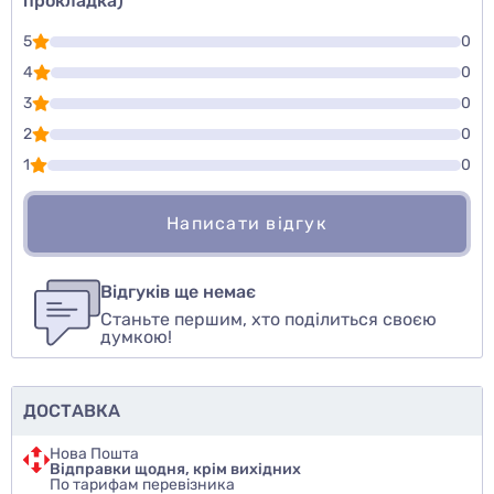
прокладка)
5
0
4
0
3
0
2
0
1
0
Написати відгук
Для того, чтобы оставить оценку, пожалуйста
Написати відгук
авторизуйтесь
или
войдите
Відгуків ще немає
Станьте першим, хто поділиться своєю
Оцінити товар
думкою!
ДОСТАВКА
Нова Пошта
Відправки щодня, крім вихідних
По тарифам перевізника