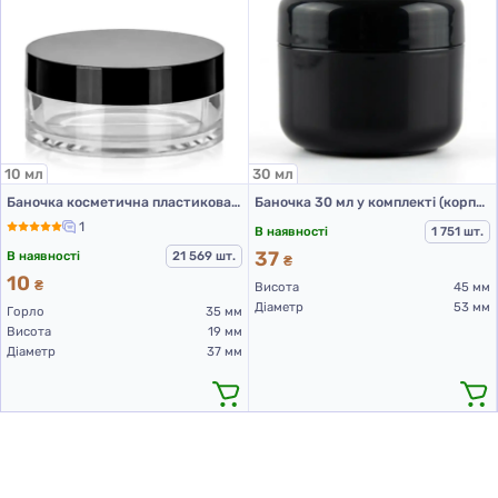
10 мл
30 мл
Баночка косметична пластикова, 10 мл
Баночка 30 мл у комплекті (корпус, кришка, прокладка) чорна
1
В наявності
1 751 шт.
37
В наявності
21 569 шт.
₴
10
₴
Висота
45 мм
Діаметр
53 мм
Горло
35 мм
Висота
19 мм
Діаметр
37 мм