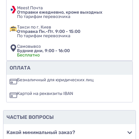
Meest Почта
Отправки ежедневно, кроме выходных
По тарифам перевозчика
Такси по г. Киев
Отправка Пн.-Пт. 9:00 - 15:00
По тарифам перевозчика
Самовывоз
Будние дни, 9:00 - 16:00
Бесплатно
Рекомендуете ли вы этот товар
ОПЛАТА
да
Безналичный для юридических лиц
нет
Картой на реквизиты IBAN
еще не знаю
ЧАСТЫЕ ВОПРОСЫ
Добавить фото
Какой минимальный заказ?