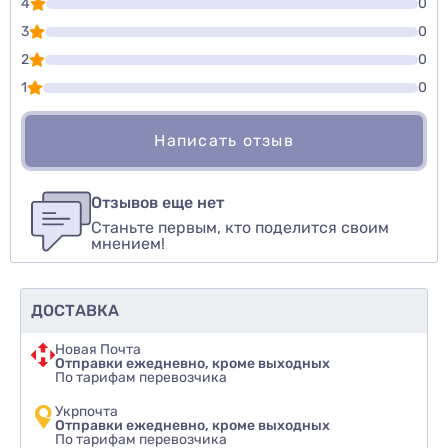
4
0
3
0
2
0
1
0
Написать отзыв
Для того, чтобы оставить оценку, пожалуйста
Написать озыв
авторизуйтесь
или
войдите
Отзывов еще нет
Станьте первым, кто поделится своим
Оценить товар
мнением!
ДОСТАВКА
Новая Почта
Отправки ежедневно, кроме выходных
По тарифам перевозчика
Укрпочта
Отправки ежедневно, кроме выходных
По тарифам перевозчика