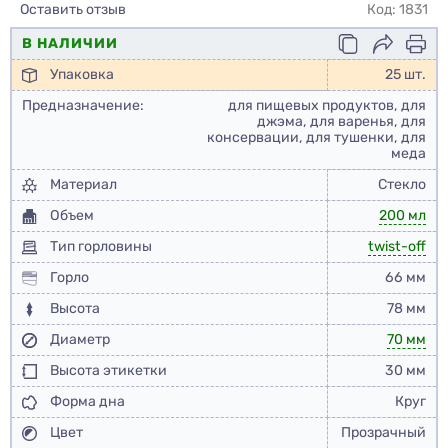
Оставить отзыв
Код: 1831
В НАЛИЧИИ
Упаковка
25 шт.
Предназначение:
для пищевых продуктов, для
джэма, для варенья, для
консервации, для тушенки, для
меда
Материал
Стекло
Объем
200 мл
Тип горловины
twist-off
Горло
66 мм
Высота
78 мм
Диаметр
70 мм
Высота этикетки
30 мм
Форма дна
Круг
Цвет
Прозрачный