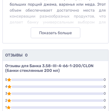
больших порций джема, варенья или меда. Этот
объем обеспечивает достаточно места для
консервации разнообразных продуктов, что
делает банку универсальным выбором для
домашней кухни.
Показать больше
Тип горловины:
Twist-off – обеспечивает
надежную герметичность благодаря
металлической крышке с twist-off механизмом.
Это позволяет легко открывать и закрывать
ОТЗЫВЫ
0
банку, а также обеспечивает длительное
хранение без риска порчи содержимого.
Отзывы для Банка 3.58-III-4-66-1-200/CLON
Материал:
Стекло – обеспечивает высокий
(банки стеклянные 200 мл)
уровень чистоты и сохранения вкусовых качеств
5
0
продуктов. Стеклянная конструкция не влияет
4
0
на вкус и аромат, что делает банку идеальной
для хранения меда, джемов и других пищевых
3
0
продуктов.
2
0
Размеры:
1
0