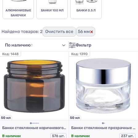
АЛЮМИНИЕВЫЕ
БАНКИ 100 МЛ
БАНКИ 0.5 Л
БАНОЧКИ
×
Найдено товаров: 2
Очистить все
56 мм
Фильтр
Код:
1448
Код:
1390
50 мл
50 мл
Банки стеклянные коричневого цвета для Л-П 50 мл.
Банки стеклянные прозрачные для Л-П, 50 мл
В наличии
576 шт.
В наличии
237 шт.