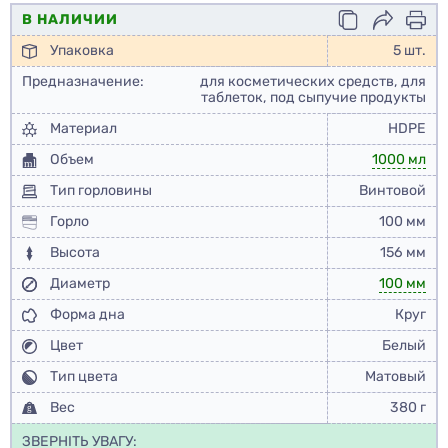
В НАЛИЧИИ
Упаковка
5 шт.
Предназначение:
для косметических средств, для
таблеток, под сыпучие продукты
Материал
HDPE
Объем
1000 мл
Тип горловины
Винтовой
Горло
100 мм
Высота
156 мм
Диаметр
100 мм
Форма дна
Круг
Цвет
Белый
Тип цвета
Матовый
Вес
380 г
ЗВЕРНІТЬ УВАГУ: