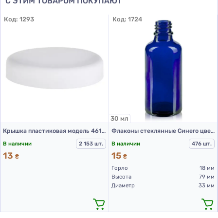
С ЭТИМ ТОВАРОМ ПОКУПАЮТ
Код:
1293
Код:
1724
30 мл
Крышка пластиковая модель 461А, Д100, белый
Флаконы стеклянные Синего цвета с винтовой горловиной 30 мл, DIN 18, для Л-С (стеклянный флакон 30 мл)
В наличии
2 153 шт.
В наличии
476 шт.
13
15
₴
₴
Горло
18 мм
Высота
79 мм
Диаметр
33 мм