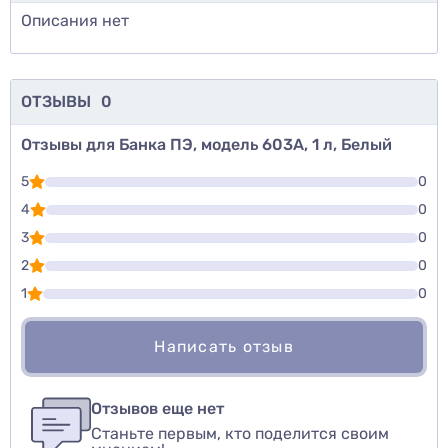
Описания нет
ОТЗЫВЫ
0
Отзывы для Банка ПЭ, модель 603А, 1 л, Белый
5
0
4
0
3
0
2
0
1
0
Написать отзыв
Для того, чтобы оставить оценку, пожалуйста
Написать озыв
авторизуйтесь
или
войдите
Отзывов еще нет
Станьте первым, кто поделится своим
Оценить товар