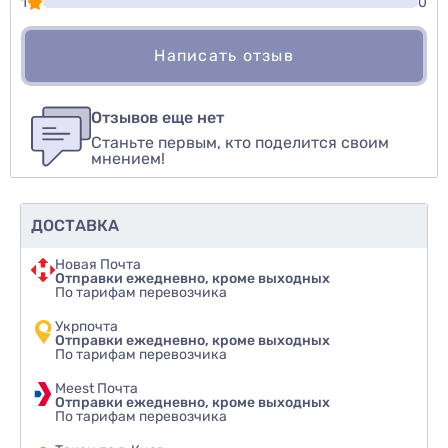
1
0
Написать отзыв
Для того, чтобы оставить оценку, пожалуйста
Написать озыв
авторизуйтесь
или
войдите
Отзывов еще нет
Станьте первым, кто поделится своим
Оценить товар
мнением!
ДОСТАВКА
Новая Почта
Отправки ежедневно, кроме выходных
По тарифам перевозчика
Укрпочта
Отправки ежедневно, кроме выходных
По тарифам перевозчика
Meest Почта
Отправки ежедневно, кроме выходных
По тарифам перевозчика