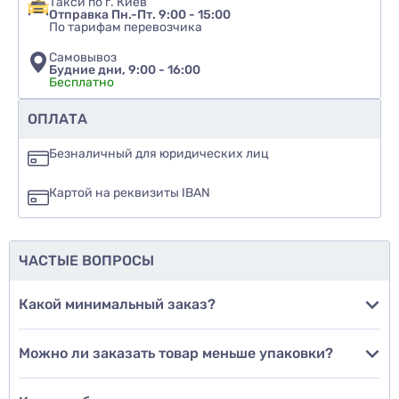
Такси по г. Киев
Отправка Пн.-Пт. 9:00 - 15:00
По тарифам перевозчика
Самовывоз
Будние дни, 9:00 - 16:00
Бесплатно
Рекомендуете ли вы этот товар
ОПЛАТА
да
Безналичный для юридических лиц
нет
Картой на реквизиты IBAN
еще не знаю
ЧАСТЫЕ ВОПРОСЫ
Добавить фото
Какой минимальный заказ?
Можно ли заказать товар меньше упаковки?
Добавить отзыв