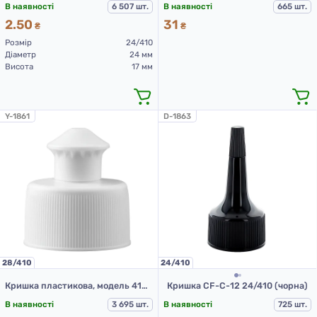
В наявності
6 507 шт.
В наявності
665 шт.
2.50
31
₴
₴
Розмір
24/410
Діаметр
24 мм
Висота
17 мм
Y-1861
D-1863
28/410
24/410
Кришка пластикова, модель 414А, Д28, білий, пуш-пул
Кришка CF-C-12 24/410 (чорна)
В наявності
3 695 шт.
В наявності
725 шт.