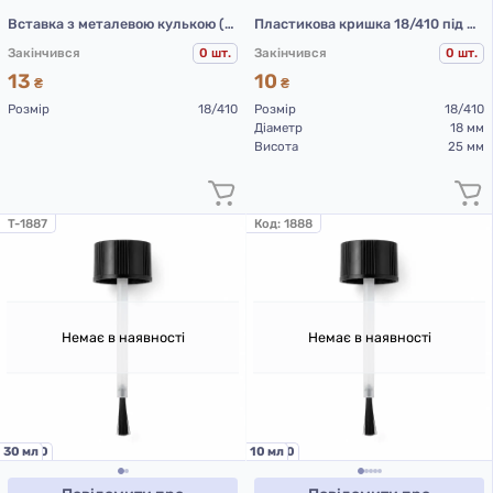
Вставка з металевою кулькою (чорна)
Пластикова кришка 18/410 під металеву кульку (чорна)
Закінчився
0 шт.
Закінчився
0 шт.
13
10
₴
₴
Розмір
18/410
Розмір
18/410
Діаметр
18 мм
Висота
25 мм
T-1887
Код:
1888
Немає в наявності
Немає в наявності
18/410
30 мл
18/410
10 мл