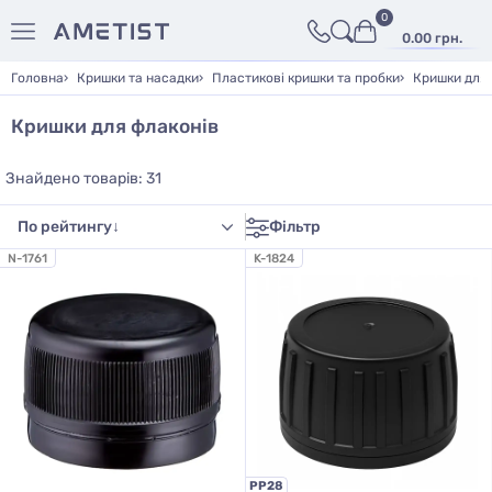
0
0.00 грн.
Головна
Кришки та насадки
Пластикові кришки та пробки
Кришки для 
Кришки для флаконів
Знайдено товарів: 31
Фільтр
N-1761
K-1824
PP28