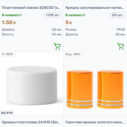
Пластиковий ковпак S28CSD (кришка для ПЕТ пляшок 28 мм чорна)
Кришка закупорювально-нагвинчувальна з контролем першого відкриття тип 1.4Д (Б) (конус) 01 чорна
В наявності
1 519 шт.
В наявності
331 шт.
1.50
5
₴
₴
Діаметр
28 мм
Розмір
PP28
Висота
20 мм
Діаметр
28 мм
D-1839
Код:
1843
24/410
Кришка пластикова 24/410 (Білий)
Гвинтова кришка золотого кольору для косметичного флакону з метал. кулькою 10 мл