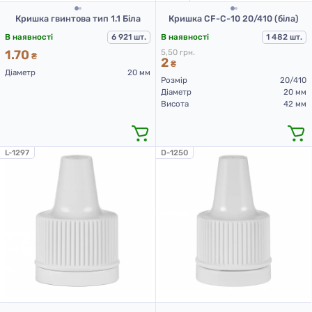
Кришка гвинтова тип 1.1 Біла
Кришка CF-C-10 20/410 (біла)
В наявності
6 921 шт.
В наявності
1 482 шт.
1.70
5,50 грн.
₴
2
₴
Діаметр
20 мм
Розмір
20/410
Діаметр
20 мм
Висота
42 мм
L-1297
D-1250