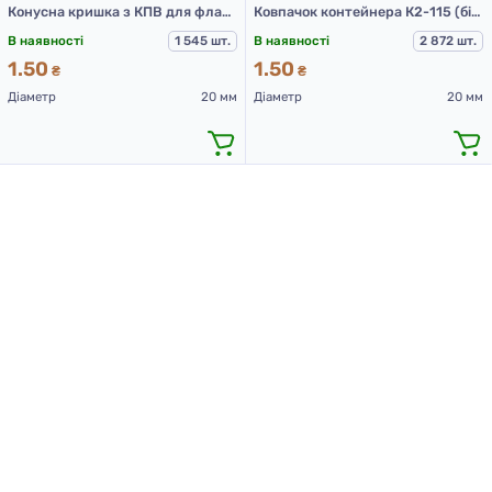
Конусна кришка з КПВ для флаконів ФПН-10-3, ФПН-15, ФПН-30-1, ФПН-50-1, ФПН-100-1, Біла
Ковпачок контейнера К2-115 (білий)
В наявності
1 545 шт.
В наявності
2 872 шт.
1.50
1.50
₴
₴
Діаметр
20 мм
Діаметр
20 мм