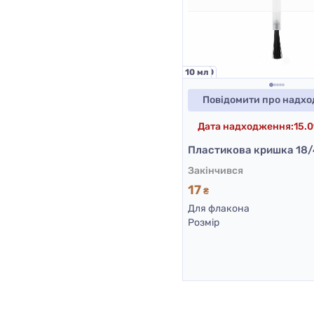
18/410
10 мл
Повідомити про надх
Дата надходження:
15.
Закінчився
17
₴
Для флакона
Розмір