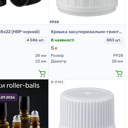
PP28
8х22 (НВР чорний)
Кришка закупорювально-гвинтова з контролем першого розтину (конус) тип 1.4Д (А) 01 біла
4 586 шт.
В наявності
883 шт.
5
₴
28 мм
Розмір
PP28
22 мм
Діаметр
28 мм
B-0183