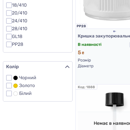
18/410
20/410
24/410
PP28
28/410
GL18
PP28
В наявності
5
₴
Розмір
Діаметр
Колір
Чорний
Золото
Код:
1888
Білий
Немає в наявно