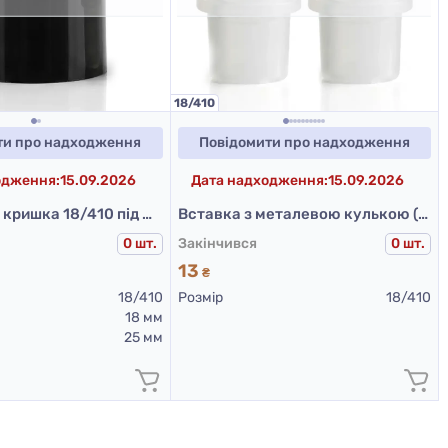
18/410
ти про надходження
Повідомити про надходження
одження:
15.09.2026
Дата надходження:
15.09.2026
Пластикова кришка 18/410 під металеву кульку (чорна)
Вставка з металевою кулькою (чорна)
0 шт.
Закінчився
0 шт.
13
₴
18/410
Розмір
18/410
18 мм
25 мм