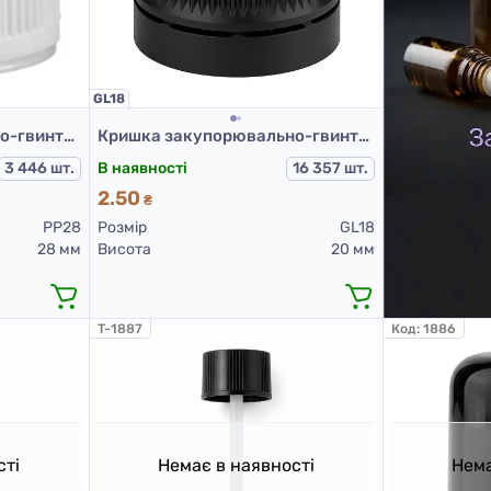
GL18
Кришка закупорювально-гвинтова з контролем першого відкриття тип 1.4Д (А) 01 біла
Кришка закупорювально-гвинтова з контролем першого відкриття тип 1.4к чорна
3 446 шт.
В наявності
16 357 шт.
2.50
₴
PP28
Розмір
GL18
28 мм
Висота
20 мм
T-1887
Код:
1886
сті
Немає в наявності
Нема