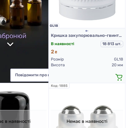
GL18
Кришка закупорювально-гвинтова з контролем першого відкриття тип 1.4к біла
В наявності
18 813 шт.
2
₴
Розмір
GL18
Висота
20 мм
Повідомити про надходження
Код:
1885
є в наявності
Немає в наявності