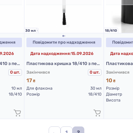
18/410
30 мл
18/410
одження
Повідомити про надходження
Повідоми
09.2026
Дата надходження:
15.09.2026
Дата надх
Пластикова кришка 18/410 з пензликом 51 мм (чорна)
Пластикова кришка 18/410 з пензликом 71 мм (чорна)
0 шт.
Закінчився
0 шт.
Закінчився
17
10
₴
₴
10 мл
Для флакона
30 мл
Розмір
18/410
Розмір
18/410
Діаметр
Висота
←
1
2