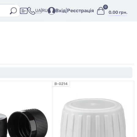
0
Вхід
|
Реєстрація
UA
|
RU
0.00 грн.
B-0214