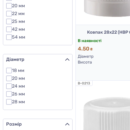
20 мм
22 мм
25 мм
42 мм
Ковпак 28х22 (НВР 
54 мм
В наявності
4.50
₴
Діаметр
Діаметр
Висота
18 мм
20 мм
B-0213
24 мм
26 мм
28 мм
Розмір