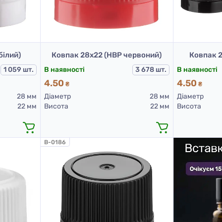
білий)
Ковпак 28х22 (НВР червоний)
Ковпак 2
1 059 шт.
В наявності
3 678 шт.
В наявності
4.50
4.50
₴
₴
28 мм
Діаметр
28 мм
Діаметр
22 мм
Висота
22 мм
Висота
B-0186