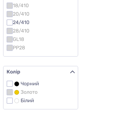
18/410
20/410
24/410
28/410
GL18
PP28
Колір
Чорний
Золото
Білий