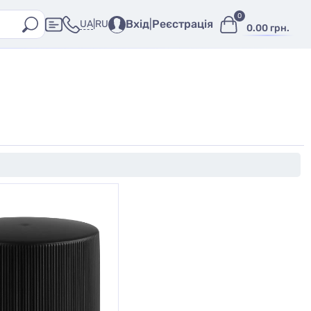
0
Вхід
|
Реєстрація
UA
|
RU
0.00 грн.