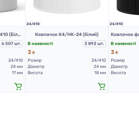
24/410
24/410
Кришка пластикова 24/410 (Білий)
Ковпачок К4/НК-24 (білий)
6 507 шт.
В наявності
3 892 шт.
В наявності
3
3
₴
₴
24/410
Розмір
24/410
Розмір
24 мм
Діаметр
24 мм
Діаметр
17 мм
Висота
18 мм
Висота