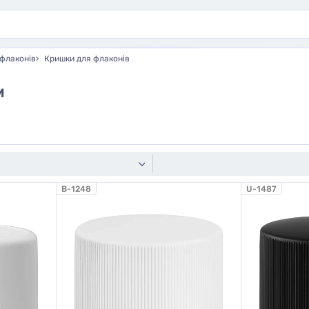
флаконів
Кришки для флаконів
м
B-1248
U-1487