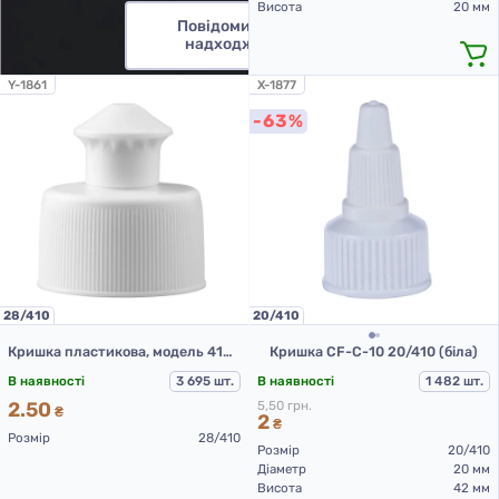
Висота
20 мм
Повідомити про
надходження
Y-1861
X-1877
-63%
28/410
20/410
Кришка пластикова, модель 414А, Д28, білий, пуш-пул
Кришка CF-C-10 20/410 (біла)
В наявності
3 695 шт.
В наявності
1 482 шт.
2.50
5,50 грн.
₴
2
₴
Розмір
28/410
Розмір
20/410
Діаметр
20 мм
Висота
42 мм