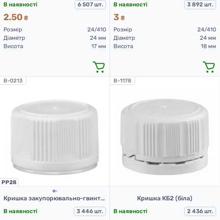
В наявності
6 507 шт.
В наявності
3 892 шт.
2.50
3
₴
₴
Розмір
24/410
Розмір
24/410
Діаметр
24 мм
Діаметр
24 мм
Висота
17 мм
Висота
18 мм
B-0213
B-1178
PP28
Кришка закупорювально-гвинтова з контролем першого відкриття тип 1.4Д (А) 01 біла
Кришка КБ2 (біла)
В наявності
3 446 шт.
В наявності
2 436 шт.