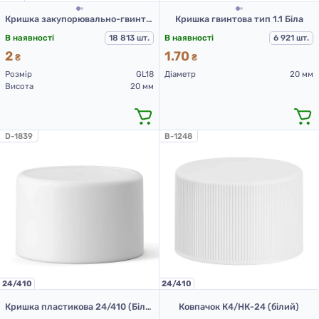
Кришка закупорювально-гвинтова з контролем першого відкриття тип 1.4к біла
Кришка гвинтова тип 1.1 Біла
В наявності
18 813 шт.
В наявності
6 921 шт.
2
1.70
₴
₴
Розмір
GL18
Діаметр
20 мм
Висота
20 мм
D-1839
B-1248
24/410
24/410
Кришка пластикова 24/410 (Білий)
Ковпачок К4/НК-24 (білий)