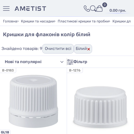
0
0.00 грн.
Головна
Кришки та насадки
Пластикові кришки та пробки
Кришки для 
Кришки для флаконів колір білий
×
Знайдено товарів: 9
Очистити всі
Білий
Фільтр
B-0183
B-1276
GL18