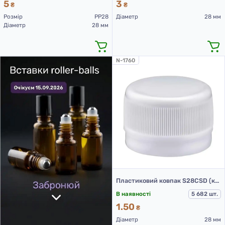
5
3
₴
₴
Розмір
PP28
Діаметр
28 мм
Діаметр
28 мм
N-1760
Пластиковий ковпак S28CSD (кришка для ПЕТ пляшок 28 мм біла)
В наявності
5 682 шт.
1.50
₴
Діаметр
28 мм