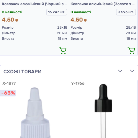
Ковпачок алюмінієвий (Чорний з різьбою 28х18 мм)
Ковпачок алюмінієвий (Золото з різьбою 28х18 мм)
В наявності
16 247 шт.
В наявності
3 593 шт.
4.50
4.50
₴
₴
Розмір
28х18
Розмір
28х18
Діаметр
28 мм
Діаметр
28 мм
Висота
18 мм
Висота
18 мм
СХОЖІ ТОВАРИ
X-1877
Y-1766
-63%