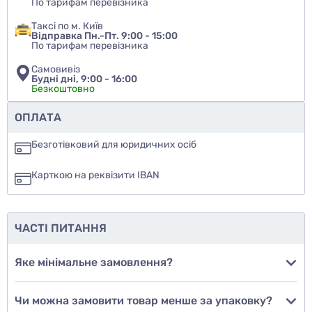
По тарифам перевізника
Таксі по м. Київ
Відправка Пн.-Пт. 9:00 - 15:00
По тарифам перевізника
Самовивіз
Будні дні, 9:00 - 16:00
Безкоштовно
Чи рекомендуєте ви цей товар
ОПЛАТА
так
Безготівковий для юридичних осіб
ні
Карткою на реквізити IBAN
ще не знаю
ЧАСТІ ПИТАННЯ
Додати фото
Яке мінімальне замовлення?
Чи можна замовити товар менше за упаковку?
Додати відгук