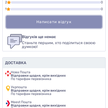
2
0
1
0
Написати відгук
Для того, чтобы оставить оценку, пожалуйста
Написати відгук
авторизуйтесь
или
войдите
Відгуків ще немає
Станьте першим, хто поділиться своєю
Оцінити товар
думкою!
ДОСТАВКА
Нова Пошта
Відправки щодня, крім вихідних
По тарифам перевізника
Укрпошта
Відправки щодня, крім вихідних
По тарифам перевізника
Meest Пошта
Відправки щодня, крім вихідних