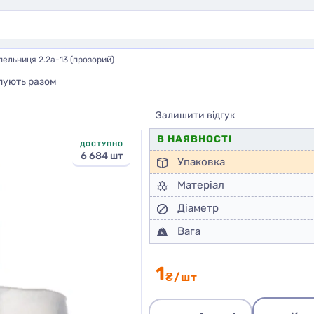
ельниця 2.2а-13 (прозорий)
пують разом
Залишити відгук
В НАЯВНОСТІ
ДОСТУПНО
6 684 шт
Упаковка
Матеріал
Діаметр
Вага
1
₴/шт