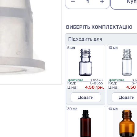
Куп
ВИБЕРІТЬ КОМПЛЕКТАЦІЮ
Підходить для
5 мл
10 мл
2 053 шт
9 6
ДОСТУПНО
ДОСТУПНО
Код:
Код:
L-0566
S-
Ціна:
4,50 грн.
Ціна:
4,50 
Додати
Додати
30 мл
10 мл