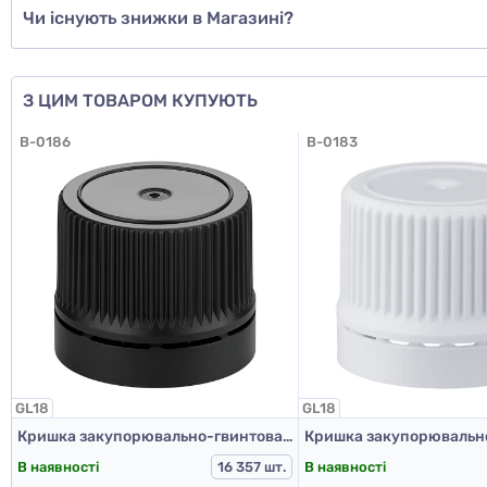
Чи існують знижки в Магазині?
З ЦИМ ТОВАРОМ КУПУЮТЬ
B-0186
B-0183
GL18
GL18
Кришка закупорювально-гвинтова з контролем першого відкриття тип 1.4к чорна
В наявності
В наявності
16 357 шт.