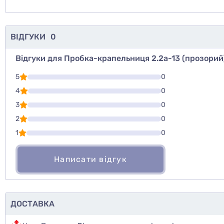
ВІДГУКИ
0
Відгуки для Пробка-крапельниця 2.2а-13 (прозорий
Для того, что
5
0
Написати відг
4
0
3
0
Оцінити то
2
0
1
0
Написати відгук
ДОСТАВКА