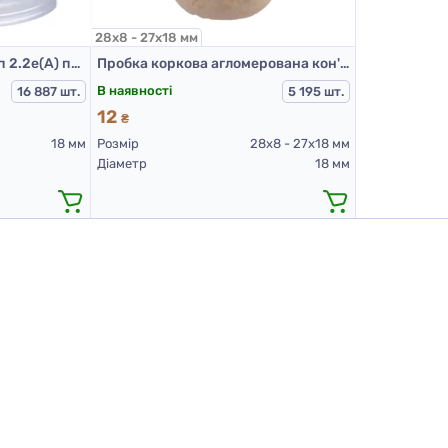
28х8 - 27х18 мм
Пробка крапельниця тип 2.2е(А) прозора
Пробка коркова агломерована кон'ячна розмір 28*8+27*18 мм FINE з пластиковим чорним ковпачком
В наявності
16 887 шт.
5 195 шт.
12
₴
18 мм
Розмір
28х8 - 27х18 мм
Діаметр
18 мм