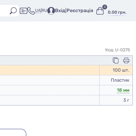
0
Вхід
|
Реєстрація
UA
|
RU
0.00 грн.
Код: U-0275
100 шт.
Пластик
18 мм
3 г