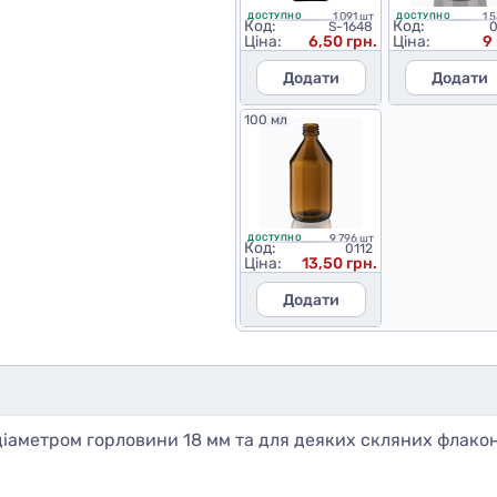
1 091 шт
1 
ДОСТУПНО
ДОСТУПНО
Код:
Код:
S-1648
Ціна:
6,50 грн.
Ціна:
9
Додати
Додати
100 мл
9 796 шт
ДОСТУПНО
Код:
0112
Ціна:
13,50 грн.
Додати
діаметром горловини 18 мм та для деяких скляних флакон