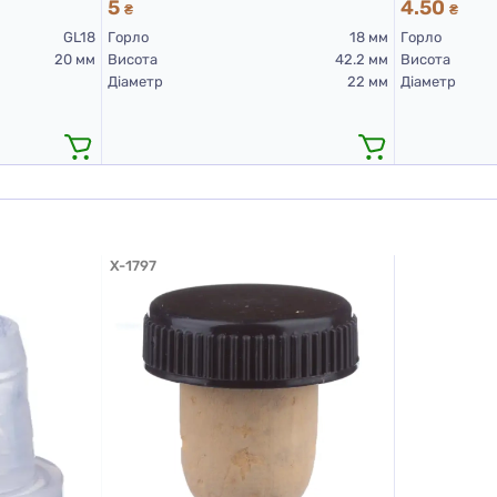
5
4.50
₴
₴
GL18
Горло
18 мм
Горло
20 мм
Висота
42.2 мм
Висота
Діаметр
22 мм
Діаметр
X-1797