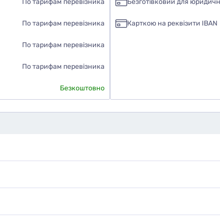
По тарифам перевізника
Безготівковий для юридичн
По тарифам перевізника
Карткою на реквізити IBAN
По тарифам перевізника
По тарифам перевізника
Безкоштовно
дуєте ви цей товар
наю
ати фото