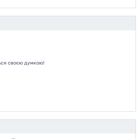
те
ься своєю думкою!