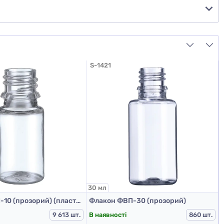
S-1421
30 мл
5
Флакон ФВП-10 (прозорий) (пластиковий флакон 10 мл)
Флакон ФВП-30 (прозорий)
В наявності
9 613 шт.
860 шт.