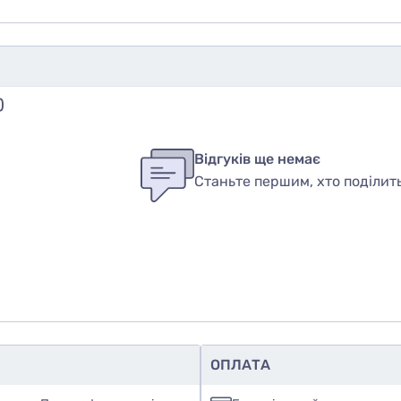
)
бы оставить оценку, пожалуйста
авторизуйтесь
или
войди
ук
Відгуків ще немає
Станьте першим, хто поділит
вар
ОПЛАТА