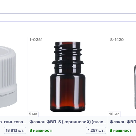
Додати відгук
I-0261
S-1420
5 мл
10 мл
Кришка закупорювально-гвинтова з контролем першого відкриття тип 1.4к біла
Флакон ФВП-5 (коричневий) (пластиковий флакон 5 мл)
В наявності
В наявності
18 813 шт.
1 257 шт.