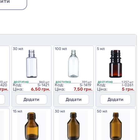
ити
30 мл
100 мл
5 мл
13 шт
860 шт
391 шт
1 257 шт
ДОСТУПНО
ДОСТУПНО
ДОСТУПНО
Код:
Код:
Код:
1420
S-1421
S-1419
I-0261
грн.
Ціна:
6,50 грн.
Ціна:
7,50 грн.
Ціна:
5 грн.
Додати
Додати
Додати
15 мл
30 мл
50 мл