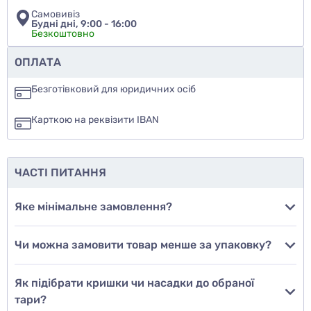
Самовивіз
Будні дні, 9:00 - 16:00
Безкоштовно
Чи рекомендуєте ви цей товар
ОПЛАТА
так
Безготівковий для юридичних осіб
ні
Карткою на реквізити IBAN
ще не знаю
ЧАСТІ ПИТАННЯ
Додати фото
Яке мінімальне замовлення?
Чи можна замовити товар менше за упаковку?
Додати відгук
Як підібрати кришки чи насадки до обраної
тари?