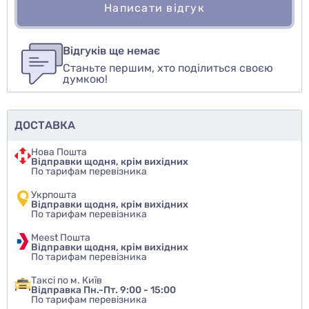
Написати відгук
Для того, чтобы оставить оценку, пожалуйста
Написати відгук
авторизуйтесь
или
войдите
Відгуків ще немає
Станьте першим, хто поділиться своєю
Оцінити товар
думкою!
ДОСТАВКА
Нова Пошта
Відправки щодня, крім вихідних
По тарифам перевізника
Укрпошта
Відправки щодня, крім вихідних
По тарифам перевізника
Meest Пошта
Відправки щодня, крім вихідних
По тарифам перевізника
Таксі по м. Київ
Відправка Пн.-Пт. 9:00 - 15:00
По тарифам перевізника