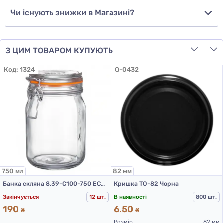
Чи існують знижки в Магазині?
З ЦИМ ТОВАРОМ КУПУЮТЬ
Код:
1324
Q-0432
750 мл
82 мм
Банка скляна 8.39-С100-750 ECON ROUND (750 мл)
Кришка ТО-82 Чорна
Закінчується
12 шт.
В наявності
800 шт.
190
6.50
₴
₴
Розмір
82 мм