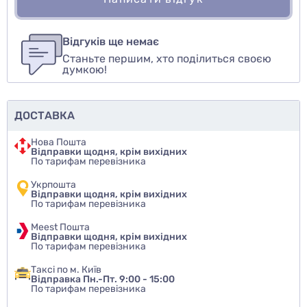
Для того, чтобы оставить оценку, пожалуйста
Написати відгук
авторизуйтесь
или
войдите
Відгуків ще немає
Станьте першим, хто поділиться своєю
Оцінити товар
думкою!
ДОСТАВКА
Нова Пошта
Відправки щодня, крім вихідних
По тарифам перевізника
Укрпошта
Відправки щодня, крім вихідних
По тарифам перевізника
Meest Пошта
Відправки щодня, крім вихідних
По тарифам перевізника
Таксі по м. Київ
Відправка Пн.-Пт. 9:00 - 15:00
По тарифам перевізника