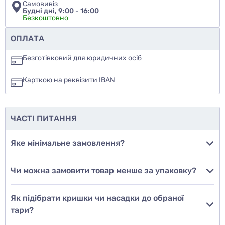
Самовивіз
Будні дні, 9:00 - 16:00
Безкоштовно
Чи рекомендуєте ви цей товар
ОПЛАТА
так
Безготівковий для юридичних осіб
ні
Карткою на реквізити IBAN
ще не знаю
ЧАСТІ ПИТАННЯ
Додати фото
Яке мінімальне замовлення?
Чи можна замовити товар менше за упаковку?
Додати відгук
Як підібрати кришки чи насадки до обраної
тари?