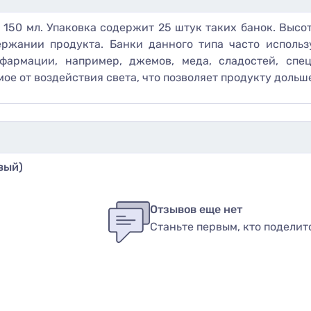
 150 мл. Упаковка содержит 25 штук таких банок. Высот
ержании продукта. Банки данного типа часто исполь
армации, например, джемов, меда, сладостей, специ
е от воздействия света, что позволяет продукту дольше
вый)
бы оставить оценку, пожалуйста
авторизуйтесь
или
войди
в
Отзывов еще нет
Станьте первым, кто поделит
вар