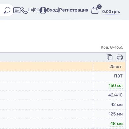
0
Вход
|
Регистрация
RU
UA
|
0.00 грн.
Код: G-1635
25 шт.
ПЭТ
150 мл
42/410
42 мм
125 мм
48 мм