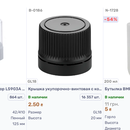
B-0186
N-1728
-54%
GL18
200 мл
Пенообразующий дозатор L5903А 42/410, дозировка 1,6 мл, цвет белый, крышка прозрачная, дл. трубки 125 мм
Крышка укупорочно-винтовая с контролем первого вскрытия тип 1.4к черная
В наличии
В наличии
864 шт.
16 357 шт.
2.50
11 грн.
₴
5
₴
42/410
Размер
GL18
Горло
Пенный
Высота
20 мм
Высота
125 мм
Диаметр