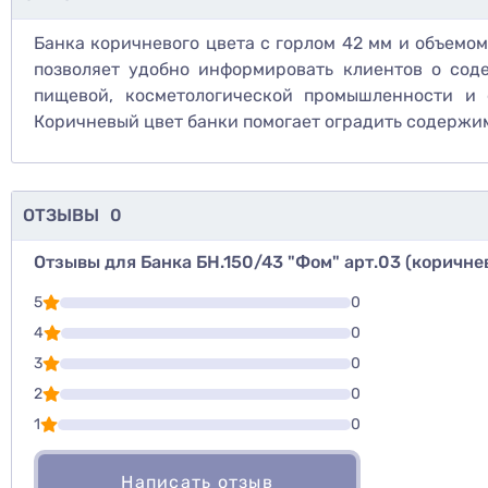
Банка коричневого цвета с горлом 42 мм и объемом
позволяет удобно информировать клиентов о сод
пищевой, косметологической промышленности и ф
Коричневый цвет банки помогает оградить содержимо
ОТЗЫВЫ
0
Отзывы для Банка БН.150/43 "Фом" арт.03 (коричне
Для того, что
5
0
Написать озы
4
0
3
0
Оценить то
2
0
1
0
Написать отзыв