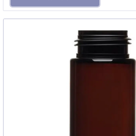
Рекомендуе
да
нет
еще не 