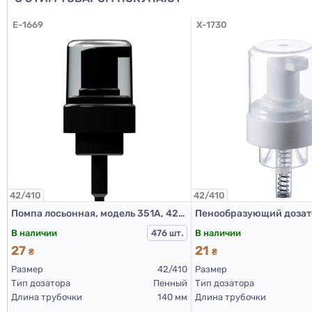
E-1669
X-1730
42/410
42/410
Помпа лосьонная, модель 351А, 42/410, гладкая, Черный, 140 мм
В наличии
В наличии
476 шт.
27
21
₴
₴
Размер
42/410
Размер
Тип дозатора
Пенный
Тип дозатора
Длина трубочки
140 мм
Длина трубочки