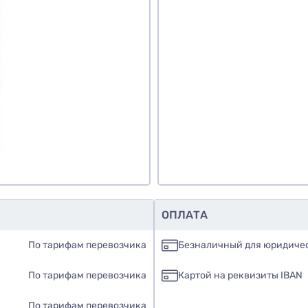
авить фото
обавить отзыв
ОПЛАТА
По тарифам перевозчика
Безналичный для юридиче
По тарифам перевозчика
Картой на реквизиты IBAN
По тарифам перевозчика