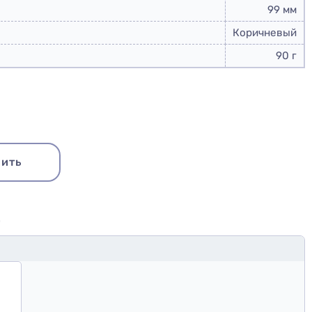
99 мм
Коричневый
90 г
ить
Ю