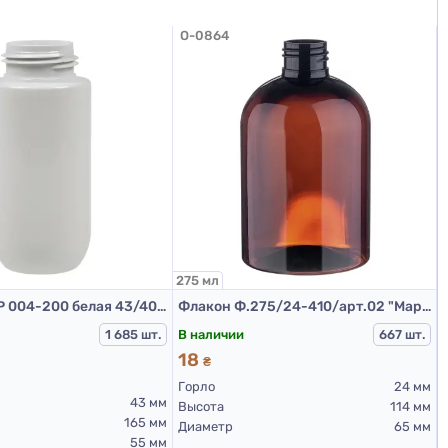
O-0864
275 мл
1
Бутылка BMP 004-200 белая 43/400 (ПЕНКА)
Флакон Ф.275/24-410/арт.02 "Марта" (коричневый)
В наличии
1 685 шт.
667 шт.
18
₴
Горло
24 мм
43 мм
Высота
114 мм
165 мм
Диаметр
65 мм
55 мм