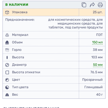
В НАЛИЧИИ
Упаковка
25 шт.
Предназначение:
для косметических средств, для
медицинских средств, для
таблеток, под сыпучие продукты
Материал
ПЭТ
Объем
150 мл
Горло
38 мм
Высота
103 мм
Диаметр
50 мм
Высота этикетки
76.5 мм
Цвет
Прозрачный
Тип цвета
Глянцевый
Вес
40 г