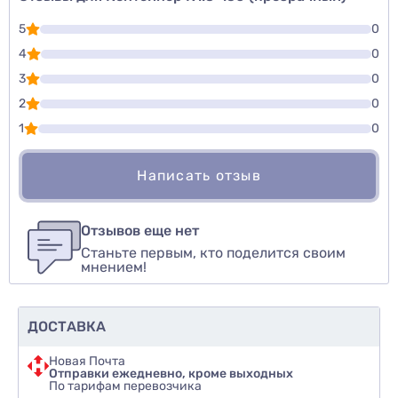
5
0
4
0
3
0
2
0
1
0
Написать отзыв
Для того, чтобы оставить оценку, пожалуйста
Написать озыв
авторизуйтесь
или
войдите
Отзывов еще нет
Станьте первым, кто поделится своим
Оценить товар
мнением!
ДОСТАВКА
Новая Почта
Отправки ежедневно, кроме выходных
По тарифам перевозчика