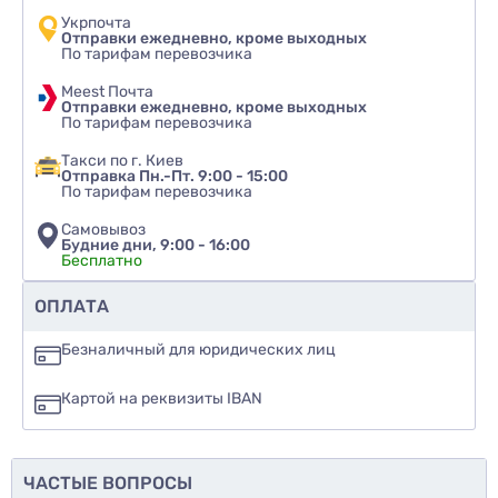
Укрпочта
Отправки ежедневно, кроме выходных
По тарифам перевозчика
Meest Почта
Отправки ежедневно, кроме выходных
По тарифам перевозчика
Такси по г. Киев
Отправка Пн.-Пт. 9:00 - 15:00
По тарифам перевозчика
Самовывоз
Будние дни, 9:00 - 16:00
Бесплатно
Рекомендуете ли вы этот товар
ОПЛАТА
да
Безналичный для юридических лиц
нет
Картой на реквизиты IBAN
еще не знаю
ЧАСТЫЕ ВОПРОСЫ
Добавить фото