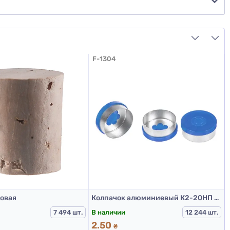
F-1304
ковая
Колпачок алюминиевый К2-20НП Синий
В наличии
7 494 шт.
12 244 шт.
2.50
₴