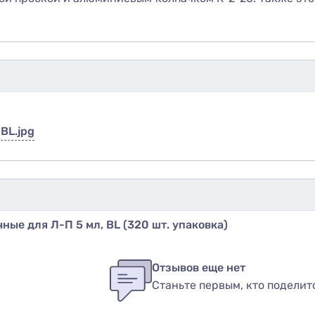
BL.jpg
ые для Л-П 5 мл, BL (320 шт. упаковка)
бы оставить оценку, пожалуйста
авторизуйтесь
или
войди
в
Отзывов еще нет
Станьте первым, кто поделит
вар