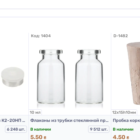
Код:
1404
D-1482
10 мл
12х15h10мм
Колпачок алюминиевый К2-20НП Белый
Флаконы из трубки стеклянной прозрачные для Л-П, 10 мл (ISO)
Пробка кор
В наличии
В наличии
6 248 шт.
9 512 шт.
5.50
4.50
₴
₴