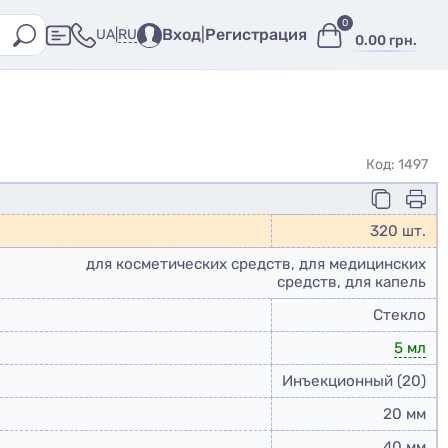
0
Вход
|
Регистрация
RU
UA
|
0.00 грн.
Код: 1497
320 шт.
для косметических средств, для медицинских
средств, для капель
Стекло
5 мл
Инъекционный (20)
20 мм
40 мм