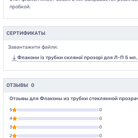
пробкой.
СЕРТИФИКАТЫ
Завантажити файли:
Флакони із трубки скляної прозорі для Л-П 5 мл, 
ОТЗЫВЫ
0
Отзывы для Флаконы из трубки стеклянной прозрачн
Для того, что
5
0
Написать озы
4
0
3
0
Оценить то
2
0