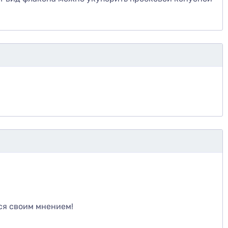
те
ся своим мнением!