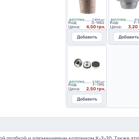
7 494 шт
8 
ДОСТУПНО
ДОСТУПНО
Код:
Код:
D-1482
F-
Цена:
4,50 грн.
Цена:
3,20 
Добавить
Добавить
9 581 шт
ДОСТУПНО
Код:
F-1195
Цена:
2,50 грн.
Добавить
вой пробкой и алюминиевым колпачком К-2-20. Также эт