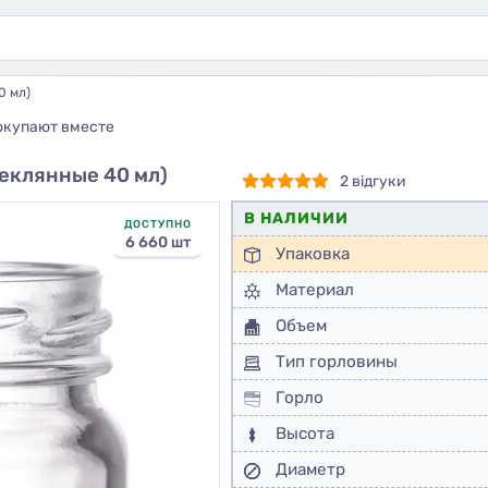
0 мл)
окупают вместе
теклянные 40 мл)
2 відгуки
В НАЛИЧИИ
ДОСТУПНО
6 660 шт
Упаковка
Материал
Объем
Тип горловины
Горло
Высота
Диаметр