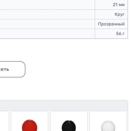
21 мм
Круг
Прозрачный
56 г
ить
Купить набор
Ю