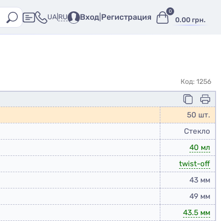
0
Вход
|
Регистрация
RU
UA
|
0.00 грн.
Код: 1256
50 шт.
Стекло
40 мл
twist-off
43 мм
49 мм
43.5 мм