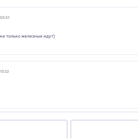
бы оставить оценку, пожалуйста
авторизуйтесь
или
войди
в
05:51
вар
ки только железные идут)
13:22