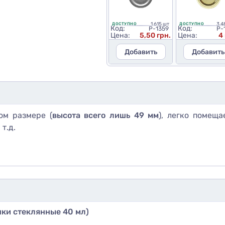
1 615 шт
3 4
ДОСТУПНО
ДОСТУПНО
Код:
Код:
P-1359
P-
Цена:
5,50 грн.
Цена:
4
Добавить
Добавить
ом размере (
высота всего лишь 49 мм
), легко помещ
т.д.
нки стеклянные 40 мл)