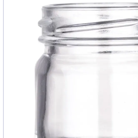
Рекомендуе
да
нет
еще не 
Доб
Д