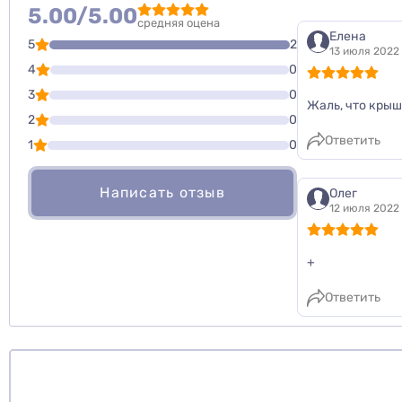
Для того, что
5.00/5.00
Написать озы
средняя оцена
Елена
5
2
13 июля 2022 
Оценить то
4
0
3
0
Жаль, что крыш
2
0
Ответить
1
0
Написать отзыв
Олег
12 июля 2022 
+
Ответить