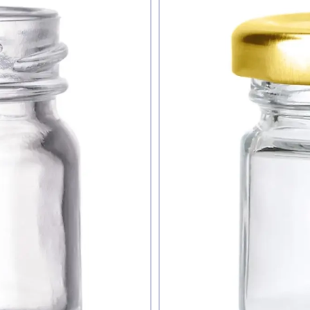
те ли вы этот товар
знаю
авить фото
обавить отзыв