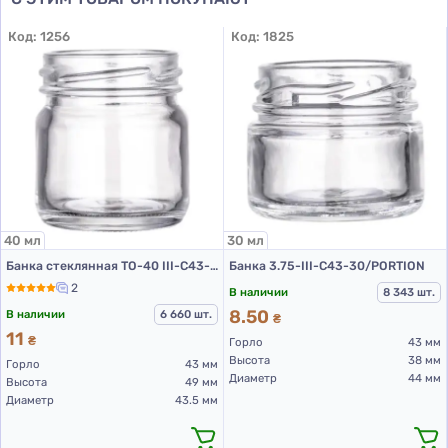
Код:
1256
Код:
1825
40 мл
30 мл
Банка стеклянная ТО-40 III-C43-42 (банки стеклянные 40 мл)
Банка 3.75-III-С43-30/PORTION
2
В наличии
8 343 шт.
8.50
В наличии
6 660 шт.
₴
11
₴
Горло
43 мм
Высота
38 мм
Горло
43 мм
Диаметр
44 мм
Высота
49 мм
Диаметр
43.5 мм