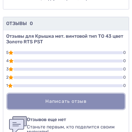
ОТЗЫВЫ
0
Отзывы для Крышка мет. винтовой тип ТО 43 цвет
Золото RTS PST
5
0
4
0
3
0
2
0
1
0
Написать отзыв
Для того, чтобы оставить оценку, пожалуйста
Написать озыв
авторизуйтесь
или
войдите
Отзывов еще нет
Станьте первым, кто поделится своим
Оценить товар
мнением!