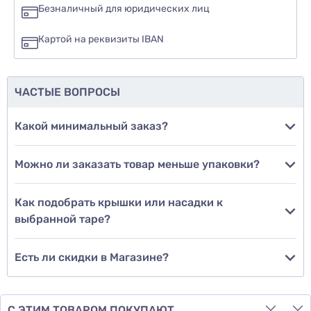
да
Безналичный для юридических лиц
нет
Картой на реквизиты IBAN
еще не знаю
ЧАСТЫЕ ВОПРОСЫ
Добавить фото
Какой минимальный заказ?
Можно ли заказать товар меньше упаковки?
Добавить отзыв
Как подобрать крышки или насадки к
выбранной таре?
Есть ли скидки в Магазине?
С ЭТИМ ТОВАРОМ ПОКУПАЮТ