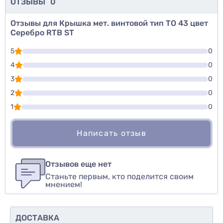
ОТЗЫВЫ
0
Отзывы для Крышка мет. винтовой тип ТО 43 цвет
Серебро RTB ST
5
0
4
0
3
0
2
0
1
0
Написать отзыв
Для того, чтобы оставить оценку, пожалуйста
Написать озыв
авторизуйтесь
или
войдите
Отзывов еще нет
Станьте первым, кто поделится своим
Оценить товар
мнением!
ДОСТАВКА