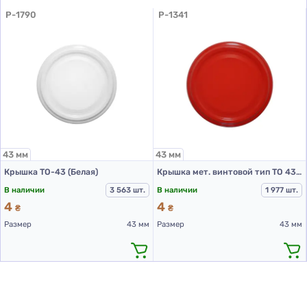
P-1790
P-1341
43 мм
43 мм
Крышка ТО-43 (Белая)
Крышка мет. винтовой тип ТО 43 цвет Красный RTO PST
В наличии
3 563 шт.
В наличии
1 977 шт.
4
4
₴
₴
Размер
43 мм
Размер
43 мм