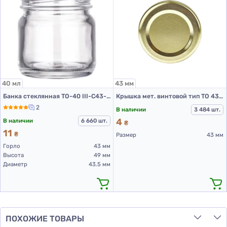
40 мл
43 мм
Банка стеклянная ТО-40 III-C43-42 (банки стеклянные 40 мл)
Крышка мет. винтовой тип ТО 43 цвет Золото RTS PST
2
В наличии
3 484 шт.
4
В наличии
6 660 шт.
₴
11
₴
Размер
43 мм
Горло
43 мм
Высота
49 мм
Диаметр
43.5 мм
ПОХОЖИЕ ТОВАРЫ