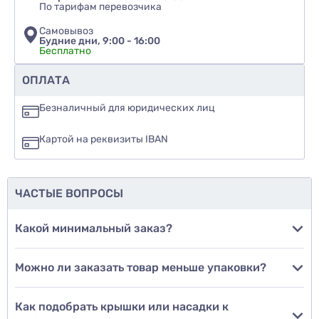
По тарифам перевозчика
Самовывоз
Будние дни, 9:00 - 16:00
Бесплатно
Рекомендуете ли вы этот товар
ОПЛАТА
да
Безналичный для юридических лиц
нет
Картой на реквизиты IBAN
еще не знаю
ЧАСТЫЕ ВОПРОСЫ
Добавить фото
Какой минимальный заказ?
Можно ли заказать товар меньше упаковки?
Добавить отзыв
Как подобрать крышки или насадки к