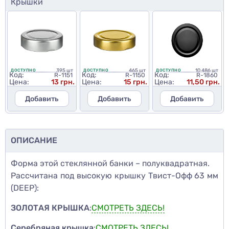
Крышки
395 шт
465 шт
10 486 шт
ДОСТУПНО
ДОСТУПНО
ДОСТУПНО
Код:
Код:
Код:
R-1151
R-1150
R-1860
Цена:
13 грн.
Цена:
15 грн.
Цена:
11,50 грн.
Добавить
Добавить
Добавить
ОПИСАНИЕ
Форма этой стеклянной банки – полуквадратная.
Рассчитана под высокую крышку Твист-Офф 63 мм
(DEEP):
ЗОЛОТАЯ КРЫШКА
:
СМОТРЕТЬ ЗДЕСЬ!
Серебряная крышка
:
СМОТРЕТЬ ЗДЕСЬ!