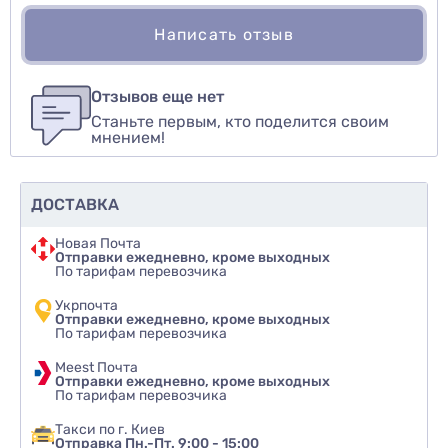
Написать отзыв
Для того, чтобы оставить оценку, пожалуйста
Написать озыв
авторизуйтесь
или
войдите
Отзывов еще нет
Станьте первым, кто поделится своим
Оценить товар
мнением!
ДОСТАВКА
Новая Почта
Отправки ежедневно, кроме выходных
По тарифам перевозчика
Укрпочта
Отправки ежедневно, кроме выходных
По тарифам перевозчика
Meest Почта
Отправки ежедневно, кроме выходных
По тарифам перевозчика
Такси по г. Киев
Отправка Пн.-Пт. 9:00 - 15:00