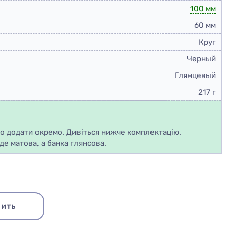
100 мм
60 мм
Круг
Черный
Глянцевый
217 г
но додати окремо. Дивіться нижче комплектацію.
де матова, а банка глянсова.
ить