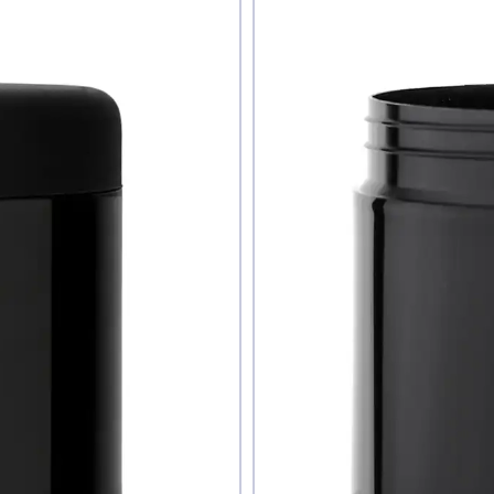
те ли вы этот товар
знаю
авить фото