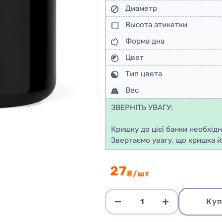
Диаметр
Высота этикетки
Форма дна
Цвет
Тип цвета
Вес
ЗВЕРНІТЬ УВАГУ:
Кришку до цієї банки необхід
Звертаємо увагу, що кришка й
27
₴/шт
Куп