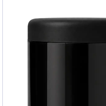
Рекомендуе
да
нет
еще не 
Доб