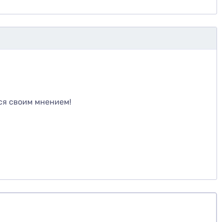
те
ся своим мнением!