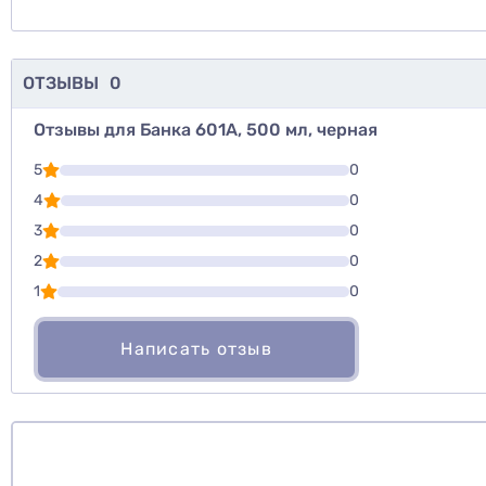
ОТЗЫВЫ
0
Отзывы для Банка 601А, 500 мл, черная
Для того, что
5
0
Написать озы
4
0
3
0
Оценить то
2
0
1
0
Написать отзыв