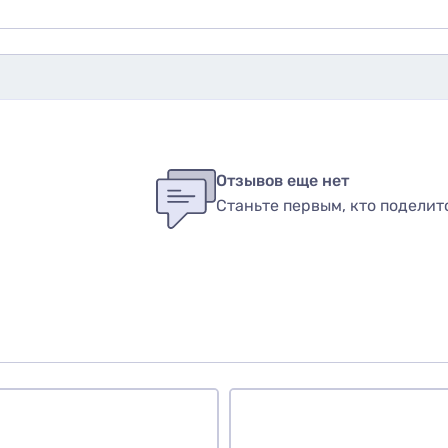
бы оставить оценку, пожалуйста
авторизуйтесь
или
войди
в
Отзывов еще нет
Станьте первым, кто поделит
вар