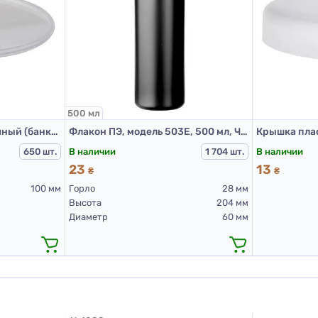
500 мл
Вкладыш 460А, прозрачный (банка 601А 500 мл и 300 мл)
Флакон ПЭ, модель 503Е, 500 мл, Черный (пластиковые флаконы 500 мл)
В наличии
В наличии
650 шт.
1 704 шт.
23
13
₴
₴
100 мм
Горло
28 мм
Высота
204 мм
Диаметр
60 мм