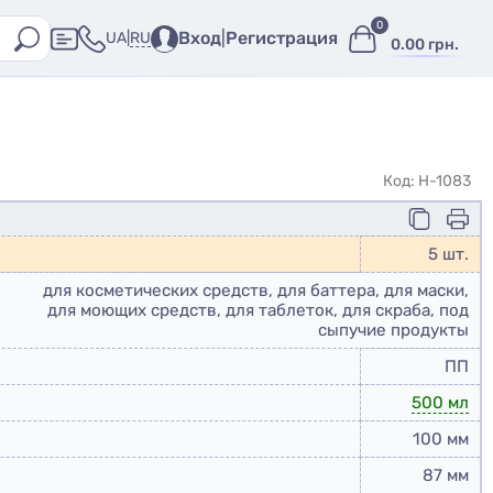
0
Вход
|
Регистрация
RU
UA
|
0.00 грн.
Код: H-1083
5 шт.
для косметических средств, для баттера, для маски,
для моющих средств, для таблеток, для скраба, под
сыпучие продукты
ПП
500 мл
100 мм
87 мм