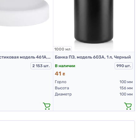
1000 мл
5
Крышка пластиковая модель 461А, Д100, белый
Банка ПЭ, модель 603А, 1 л, Черный
В наличии
2 153 шт.
990 шт.
41
₴
Горло
100 мм
Высота
156 мм
Диаметр
100 мм