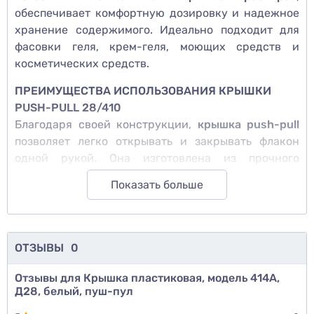
обеспечивает комфортную дозировку и надежное
хранение содержимого. Идеально подходит для
фасовки геля, крем-геля, моющих средств и
косметических средств.
ПРЕИМУЩЕСТВА ИСПОЛЬЗОВАНИЯ КРЫШКИ
PUSH-PULL 28/410
Благодаря своей конструкции,
крышка push-pull
позволяет легко открывать и закрывать флакон
одной рукой. Она изготовлена из прочного
пластика, что гарантирует длительный срок
Показать больше
эксплуатации. Белый цвет придает
универсальность – такая крышка подходит как для
бытовой химии, так и для косметических
продуктов.
ОТЗЫВЫ
0
Удобная в использовании – открывается и
Отзывы для Крышка пластиковая, модель 414А,
закрывается одной рукой
Д28, белый, пуш-пул
Прочный и экологичный пластик