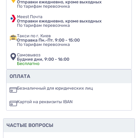
Отправки ежедневно, кроме выходных
По тарифам перевозчика
Количество в упаковке:
25 шт.
Meest Почта
КОМУ ПОДОЙДЕТ КРЫШКА PUSH-PULL?
Отправки ежедневно, кроме выходных
По тарифам перевозчика
Крышки типа push-pull часто используют в
следующих областях:
Такси по г. Киев
Отправка Пн.-Пт. 9:00 - 15:00
По тарифам перевозчика
Косметическая индустрия - для шампуней,
бальзамов, гелей для душа.
Самовывоз
Будние дни, 9:00 - 16:00
Пищевая промышленность - для соусов или
Бесплатно
сиропов.
Бытовая химия — для моющих средств и
Рекомендуете ли вы этот товар
ОПЛАТА
чистящих средств
да
Безналичный для юридических лиц
Аптечная упаковка - для антисептиков, лосьонов
и т.п.
нет
Картой на реквизиты IBAN
ПОЧЕМУ СЛЕДУЕТ ВЫБРАТЬ ИМЕННО ЭТУ
еще не знаю
КРЫШКУ?
Крышка пуш-пул 28/410 – это не только удобство в
ЧАСТЫЕ ВОПРОСЫ
Добавить фото
использовании, но и эстетика и функциональность.