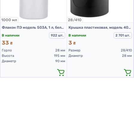
вариант для жидких средств – эта крышка станет
идеальным выбором.
1000 мл
28/410
Флакон ПЭ модель 503А, 1 л, белый
Крышка пластиковая, модель 403С, 28/410, гладкая, Черная
В наличии
922 шт.
В наличии
2 701 шт.
33
3
₴
₴
Горло
28 мм
Размер
28/410
Высота
195 мм
Диаметр
28 мм
Диаметр
90 мм