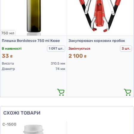
750 мл
Пляшка Bordolesse 750 ml Кюве
Закупорювач коркових пробок
В наявності
1 097 шт.
Закінчується
3 шт.
33
2 100
₴
₴
Висота
310.5 мм
Діаметр
74 мм
СХОЖІ ТОВАРИ
C-1500