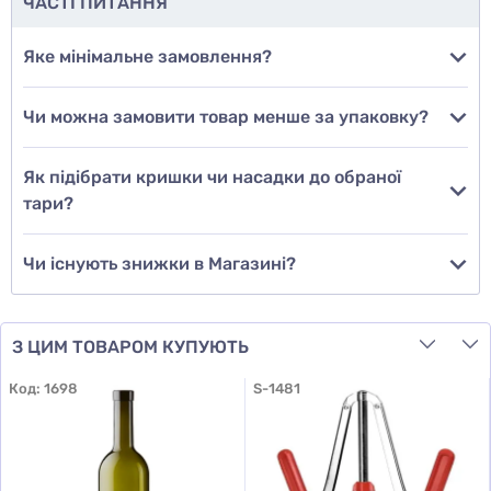
ЧАСТІ ПИТАННЯ
Додати фото
Яке мінімальне замовлення?
Чи можна замовити товар менше за упаковку?
Додати відгук
Як підібрати кришки чи насадки до обраної
тари?
Чи існують знижки в Магазині?
З ЦИМ ТОВАРОМ КУПУЮТЬ
Код:
1698
S-1481