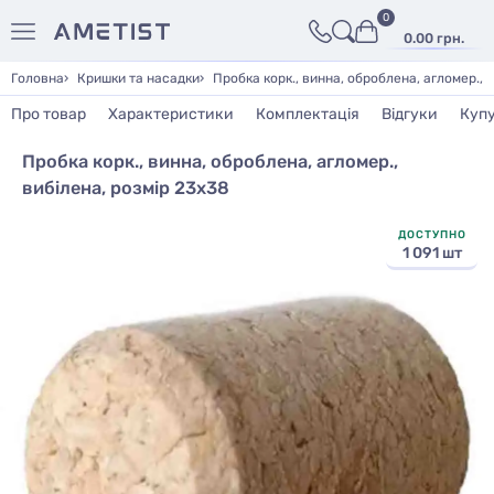
0
0.00 грн.
Головна
Кришки та насадки
Пробка корк., винна, оброблена, агломер., 
Про товар
Характеристики
Комплектація
Відгуки
Куп
Пробка корк., винна, оброблена, агломер.,
вибілена, розмір 23х38
ДОСТУПНО
1 091 шт