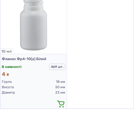
10 мл
Флакон Фр4-10(а) Білий
В наявності
469 шт.
4
₴
Горло
18 мм
Висота
50 мм
Діаметр
23 мм