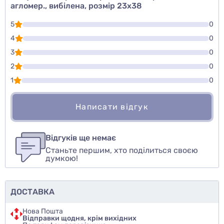
агломер., вибілена, розмір 23х38
5
0
4
0
3
0
2
0
1
0
Написати відгук
Для того, чтобы оставить оценку, пожалуйста
Написати відгук
авторизуйтесь
или
войдите
Відгуків ще немає
Станьте першим, хто поділиться своєю
Оцінити товар
думкою!
ДОСТАВКА
Нова Пошта
Відправки щодня, крім вихідних