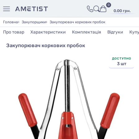
0
0.00 грн.
Головна
Закупорщики
Закупорювач коркових пробок
Про товар
Характеристики
Комплектація
Відгуки
Куп
Закупорювач коркових пробок
ДОСТУПНО
3 шт