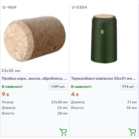
O-1469
U-0304
23х38 мм
Пробка корк., винна, оброблена, агломер., вибілена, розмір 23х38
Термозбіжні ковпачки 55х31 мм Темно-зелені
В наявності
1 091 шт.
В наявності
974 шт.
9
4
₴
₴
Розмір
23х38 мм
Діаметр
31 мм
Діаметр
23 мм
Висота
55 мм
Висота
38 мм