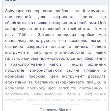
Закупорювач коркових пробок — це інструмент,
призначений для закривання вина, що
зберігається в пляшках з корковими пробками. Цей
закорковувач виготовлений в Італії зі сталі й має
вагу 1150 г. Затикач коркових пробок має
спеціальну конструкцію, яка дозволяє легко і
безпечно закривати пляшки з вином. Подібні
інструменти популярні у виноробстві та інших
галузях харчової промисловості, де для зберігання
і транспортування напоїв і інших рідинних
продуктів використовують скляні пляшки з
корковою пробкою. Цей інструмент дозволяє
ефективно та безпечно закорковувати пляшки з
корковою пробкою, щоб запобігти протіканню і
забезпечити максимальний термін зберігання
продукту. Також його можна використовувати в
домашніх умовах для закорковування власного
Показати більше