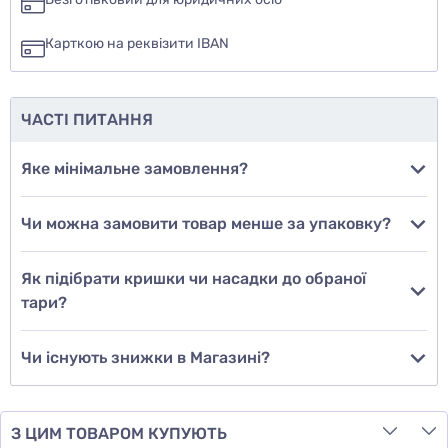
ні
Карткою на реквізити IBAN
ще не знаю
ЧАСТІ ПИТАННЯ
Додати фото
Яке мінімальне замовлення?
Чи можна замовити товар менше за упаковку?
Додати відгук
Як підібрати кришки чи насадки до обраної
тари?
Чи існують знижки в Магазині?
З ЦИМ ТОВАРОМ КУПУЮТЬ