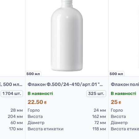
500 мл
500 мл
Флакон Ф.500/24-410/арт.01 "Марта" (білий)
Флакон ПЕ, модель 503Е, 500 мл, Чорний (пластикові флакони 500 мл)
В наявності
325 шт.
1 704 шт.
В наявності
22.50
25
₴
₴
Горло
24 мм
28 мм
Горло
Висота
162 мм
204 мм
Висота
Діаметр
72 мм
60 мм
Діаметр
Висота етикетки
118 мм
170 мм
Висота етик