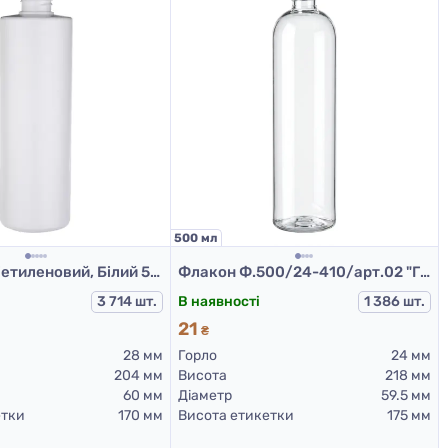
500 мл
Флакон поліетиленовий, Білий 500 мл, 503Е (пластикові флакони 500 мл)
Флакон Ф.500/24-410/арт.02 "Глорія" (прозорий)
3 714 шт.
В наявності
1 386 шт.
21
₴
28 мм
Горло
24 мм
204 мм
Висота
218 мм
60 мм
Діаметр
59.5 мм
етки
170 мм
Висота етикетки
175 мм