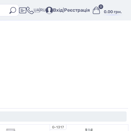
0
Вхід
|
Реєстрація
UA
|
RU
0.00 грн.
G-1317