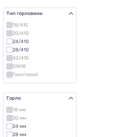
Тип горловини
18/415
20/410
24/410
28/410
42/410
DIN18
Гвинтовий
Горло
18 мм
20 мм
24 мм
28 мм