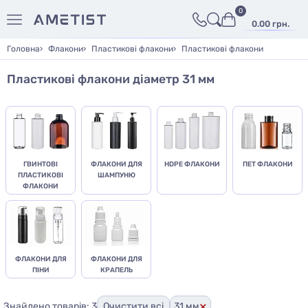
0
0.00 грн.
Головна
Флакони
Пластикові флакони
Пластикові флакони
Пластикові флакони діаметр 31 мм
ГВИНТОВІ
ФЛАКОНИ ДЛЯ
HDPE ФЛАКОНИ
ПЕТ ФЛАКОНИ
ПЛАСТИКОВІ
ШАМПУНЮ
ФЛАКОНИ
ФЛАКОНИ ДЛЯ
ФЛАКОНИ ДЛЯ
ПІНИ
КРАПЕЛЬ
×
Знайдено товарів: 3
Очистити всі
31 мм