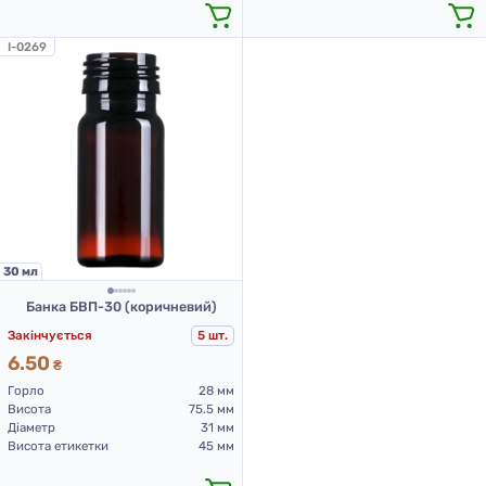
I-0269
30 мл
Банка БВП-30 (коричневий)
Закінчується
5 шт.
6.50
₴
Горло
28 мм
Висота
75.5 мм
Діаметр
31 мм
Висота етикетки
45 мм