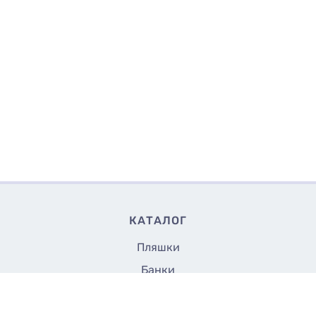
КАТАЛОГ
Пляшки
Банки
Флакони
6.50
Купити
₴/шт
Кришки та насадки