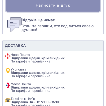
Написати відгук
Для того, чтобы оставить оценку, пожалуйста
Написати відгук
авторизуйтесь
или
войдите
Відгуків ще немає
Станьте першим, хто поділиться своєю
Оцінити товар
думкою!
ДОСТАВКА
Нова Пошта
Відправки щодня, крім вихідних
По тарифам перевізника
Укрпошта
Відправки щодня, крім вихідних
По тарифам перевізника
Meest Пошта
Відправки щодня, крім вихідних
По тарифам перевізника
Таксі по м. Київ
Відправка Пн.-Пт. 9:00 - 15:00
По тарифам перевізника