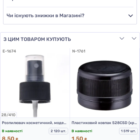
Чи існують знижки в Магазині?
З ЦИМ ТОВАРОМ КУПУЮТЬ
E-1674
N-1761
28/410
Розпилювач косметичний, модель 208А, 28/410, ребристий, чорний, 180 мм
Пластиковий ковпак S28CSD (кришка для ПЕТ пляшок 28 мм чорна)
В наявності
2 120 шт.
В наявності
1 519 шт.
8.50
1.50
₴
₴