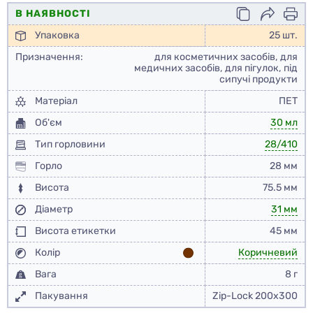
В НАЯВНОСТІ
Упаковка
25 шт.
Призначення:
для косметичних засобів, для
медичних засобів, для пігулок, під
сипучі продукти
Матеріал
ПЕТ
Об'єм
30 мл
Тип горловини
28/410
Горло
28 мм
Висота
75.5 мм
Діаметр
31 мм
Висота етикетки
45 мм
Колір
Коричневий
Вага
8 г
Пакування
Zip-Lock 200x300