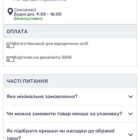
Самовивіз
Будні дні, 9:00 - 16:00
Безкоштовно
Чи рекомендуєте ви цей товар
ОПЛАТА
так
Безготівковий для юридичних осіб
ні
Карткою на реквізити IBAN
ще не знаю
ЧАСТІ ПИТАННЯ
Додати фото
Яке мінімальне замовлення?
Чи можна замовити товар менше за упаковку?
Додати відгук
Як підібрати кришки чи насадки до обраної
тари?