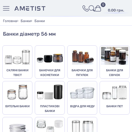
0
0.00 грн.
Головна
Банки
Банки
Банки діаметр 56 мм
СКЛЯНІ БАНКИ
БАНОЧКИ ДЛЯ
БАНОЧКИ ДЛЯ
БАНКИ ДЛЯ
ТВІСТ
КОСМЕТИКИ
ПІГУЛОК
СВІЧОК
БУГЕЛЬНІ БАНКИ
ПЛАСТИКОВІ
ВІДРА ДЛЯ МЕДУ
БАНКИ ПЕТ
БАНКИ