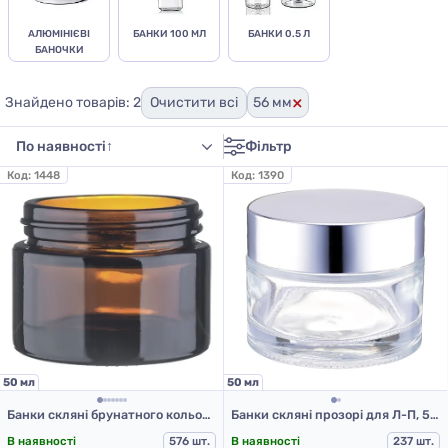
АЛЮМІНІЄВІ
БАНКИ 100 МЛ
БАНКИ 0.5 Л
БАНОЧКИ
×
Знайдено товарів: 2
Очистити всі
56 мм
Фільтр
Код:
1448
Код:
1390
50 мл
50 мл
Банки скляні брунатного кольору для Л-П 50 мл
Банки скляні прозорі для Л-П, 50 мл
В наявності
576 шт.
В наявності
237 шт.